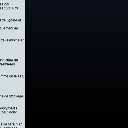
as ont
es : 50 % de
 de lignine et
niquement de
 de la lignine et
structure du
 premières
omme on le sait,
ions de stockage
iopolymères
n peut donc
 Elle sera bien