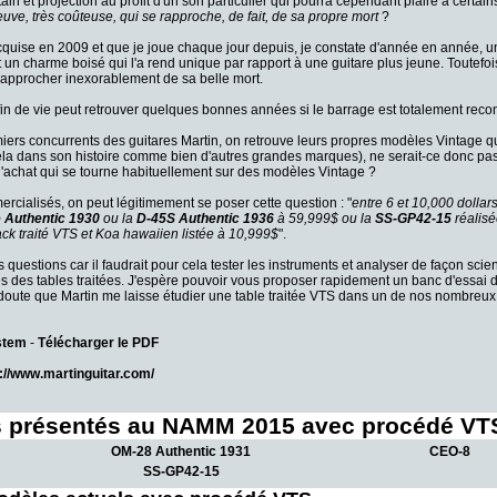
ain et projection au profit d'un son particulier qui pourra cependant plaire à certai
euve, très coûteuse, qui se rapproche, de fait, de sa propre mort
?
quise en 2009 et que je joue chaque jour depuis, je constate d'année en année, 
 charme boisé qui l'a rend unique par rapport à une guitare plus jeune. Toutefois
s s'approcher inexorablement de sa belle mort.
fin de vie peut retrouver quelques bonnes années si le barrage est totalement recon
iers concurrents des guitares Martin, on retrouve leurs propres modèles Vintage 
ela dans son histoire comme bien d'autres grandes marques), ne serait-ce donc p
r d'achat qui se tourne habituellement sur des modèles Vintage ?
cialisés, on peut légitimement se poser cette question : "
entre 6 et 10,000 dolla
 Authentic 1930
ou la
D-45S Authentic 1936
à 59,999$ ou la
SS-GP42-15
réalisé
k traité VTS et Koa hawaiien listée à 10,999$
".
 questions car il faudrait pour cela tester les instruments et analyser de façon scien
es des tables traitées. J'espère pouvoir vous proposer rapidement un banc d'essai 
doute que Martin me laisse étudier une table traitée VTS dans un de nos nombreux
ystem
-
Télécharger le PDF
p://www.martinguitar.com/
 présentés au NAMM 2015 avec procédé VT
OM-28 Authentic 1931
CEO-8
SS-GP42-15