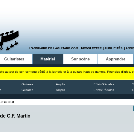
L'ANNUAIRE DE LAGUITARE.COM
NEWSLETTER
PUBLICITÉS
ANN
Guitaristes
Matériel
Sur scène
Apprendre
site autour de son contenu dédié à la lutherie et à la guitare haut de gamme. Pour plus d'infos, 
Guitares
Amplis
Effets/Pédales
S
:
Guitares
Amplis
Effets/Pédales
S
E SYSTEM
e C.F. Martin