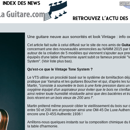
Une guitare neuve aux sonorités et look Vintage : info o
Cet article fait suite à celui diffusé sur le site de nos amis de
Guit
concernant une des nouveautés annoncées au NAMM 2015 par la
autour de la création de 5 modèles
qui viennent s'ajouter aux pr
équipés d'une table d'harmonie ayant subit ce fameux procédé "
System". (Voir liste plus bas).
Qu'est-ce que le Vintage Tone System
?
Le VTS utilise un procédé basé sur le système de torréfaction dé
pratique par Yamaha et les guitares Boucher et qui, d'après les lu
Martin, "
consiste à soumettre le bois à une forte pression dans un
oxygène équipé d'un aspirateur pour éviter que le bois ne s'enf
ainsi retirer toute humidité résiduelle ainsi que des bactéries et 
bois récent en un bois vieux de 200 ans !
".
Martin prétend même pouvoir cibler le vieillissement du bois sur
entre 50 et 200 ans et proposer ainsi une OM-45 De Luxe Authen
encore une D-45S Authentic 1936 !
Arrêtons-nous quelques instants sur la composition chimique du b
la table d'harmonie.