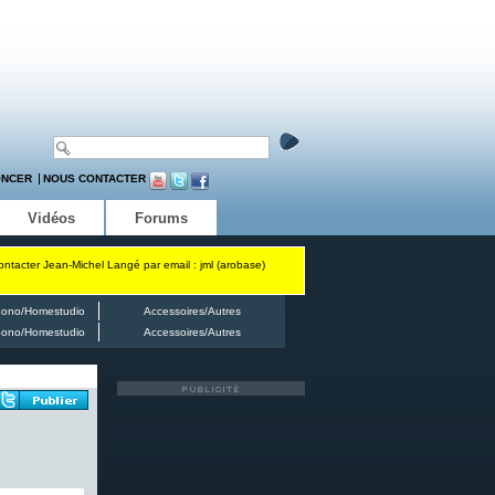
ONCER
NOUS CONTACTER
Vidéos
Forums
contacter Jean-Michel Langé par email : jml (arobase)
ono/Homestudio
Accessoires/Autres
ono/Homestudio
Accessoires/Autres