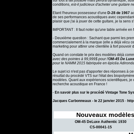
sûr tout à fait jouable mais perdra dynamique, sust
conditions,
est-il judicieux d'acheter une guitare n
Etant l'heureux possesseur d'une
D-28 de 1967
ac
de ses performances acoustiques avec cependant un
plaisir que j'ai à jouer de cette guitare, je la sen
IMPORTANT : Il faut noter qu'une table arrivée en 
- Deuxième question : Sachant que parmi les prem
commercialement à la marque (elle a déjà vécu c
marketing pour attirer une clientèle à fort pouvoi
Quand on constate le prix des modèles déjà commer
avec des pointes à 99,999$ pour l'
OM-45 De Luxe
pour le NAMM 2015 fabriquée en épicéa Adirondac
Le sujet ici n'est pas d'apporter des réponses à ces
résultat du procédé VTS sur l'état des biopolymèr
modèles. Quant aux expériences scientifiques, je 
recherche acoustique en France !
-
En savoir plus sur le procédé Vintage Tone S
Jacques Carbonneaux - le 22 janvier 2015
-
htt
Nouveaux modèles
OM-45 DeLuxe Authentic 1930
CS-00041-15