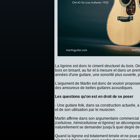
La lignine est donc le ciment structurel du bois. O
bois en brisant, au fur et à mesure et dans un premi
années d'une guitare, une sonorité plus ouverte, 
L'argument de Martin est donc de vouloir proposer 
des amoureux de belles guitares acoustiques.
Les questions qu'on est en droit de se poser
- Une guitare folk, dans sa construction actuelle, 
et de son utilisation par le musicien.
Martin affirme dans son argumentaire commercial 
(cellulose, hémicellulose et lignine) se décompose
naturellement se demander jusqu'à quel degré de
Quand la lignine est totalement brisée et ne joue p