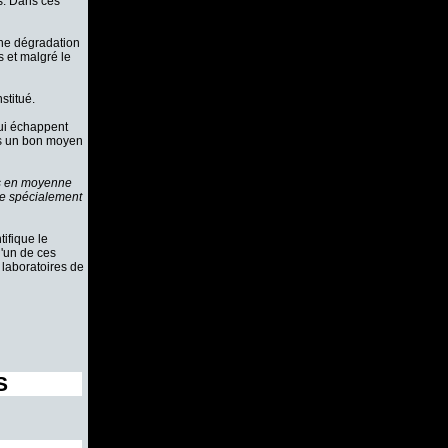
ns. Dans ces
une dégradation
 et malgré le
stitué.
qui échappent
as un bon moyen
rs en moyenne
e spécialement
tifique le
d'un de ces
 laboratoires de
S