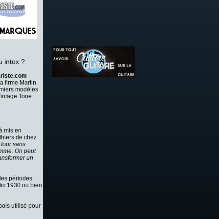
u intox ?
ariste.com
 firme Martin
emiers modèles
Vintage Tone
jà mis en
thiers de chez
 four sans
lamme. On peut
transformer un
 des périodes
tic 1930 ou bien
ois utilisé pour