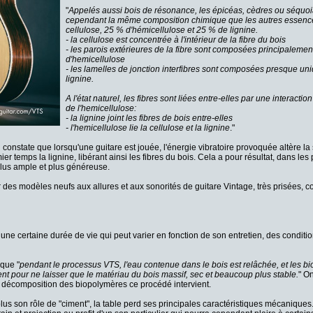
"
Appelés aussi bois de résonance, les épicéas, cèdres ou séquoi
cependant la même composition chimique que les autres essenc
cellulose, 25 % d'hémicellulose et 25 % de lignine.
- la cellulose est concentrée à l'intérieur de la fibre du bois
- les parois extérieures de la fibre sont composées principalement
d'hemicellulose
- les lamelles de jonction interfibres sont composées presque u
lignine.
A l'état naturel, les fibres sont liées entre-elles par une interaction
de l'hemicellulose:
- la lignine joint les fibres de bois entre-elles
- l'hemicellulose lie la cellulose et la lignine
."
n constate que lorsqu'une guitare est jouée, l'énergie vibratoire provoquée altère la 
er temps la lignine, libérant ainsi les fibres du bois. Cela a pour résultat, dans les
plus ample et plus généreuse.
des modèles neufs aux allures et aux sonorités de guitare Vintage, très prisées, c
a une certaine durée de vie qui peut varier en fonction de son entretien, des condit
que "
p
endant le processus VTS, l'eau contenue dans le bois est relâchée, et les b
nt pour ne laisser que le matériau du bois massif, sec et beaucoup plus stable.
" O
 décomposition des biopolymères ce procédé intervient.
lus son rôle de "ciment", la table perd ses principales caractéristiques mécaniques.