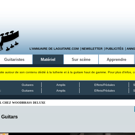
L'ANNUAIRE DE LAGUITARE.COM
NEWSLETTER
PUBLICITÉS
ANN
Guitaristes
Matériel
Sur scène
Apprendre
site autour de son contenu dédié à la lutherie et à la guitare haut de gamme. Pour plus d'infos, 
Guitares
Amplis
Effets/Pédales
S
:
Guitares
Amplis
Effets/Pédales
S
CIAL CHEZ WOODBRASS DELUXE
 Guitars