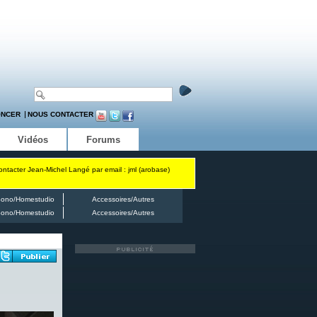
ONCER
NOUS CONTACTER
Vidéos
Forums
contacter Jean-Michel Langé par email : jml (arobase)
ono/Homestudio
Accessoires/Autres
ono/Homestudio
Accessoires/Autres