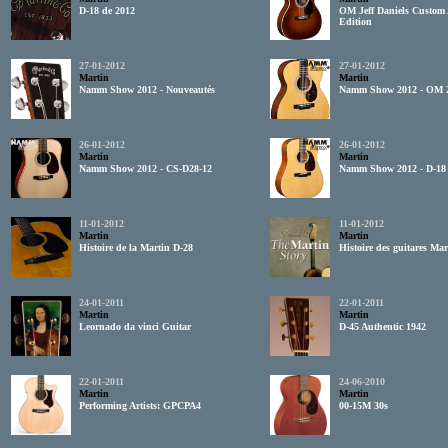
D-18 de 2012
OM Jeff Daniels Custom 
Edition
27-01-2012
27-01-2012
Martin
Martin
Namm Show 2012 - Nouveautés
Namm Show 2012 - OM 
26-01-2012
26-01-2012
Martin
Martin
Namm Show 2012 - CS-D28-12
Namm Show 2012 - D-18
11-01-2012
11-01-2012
Martin
Martin
Histoire de la Martin D-28
Histoire des guitares Mar
24-01-2011
22-01-2011
Martin
Martin
Leornado da vinci Guitar
D-45 Authentic 1942
22-01-2011
24-06-2010
Martin
Martin
Performing Artists: GPCPA4
00-15M 30s