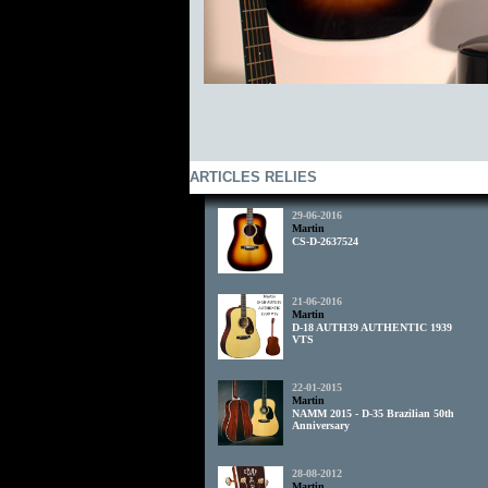
ARTICLES RELIES
29-06-2016
Martin
CS-D-2637524
21-06-2016
Martin
D-18 AUTH39 AUTHENTIC 1939
VTS
22-01-2015
Martin
NAMM 2015 - D-35 Brazilian 50th
Anniversary
28-08-2012
Martin