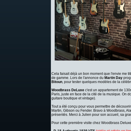
Cela faisait déjà un bon moment que l'envie me ti
de gamme. Lors de l'annonce du
Martin Day
progr
Bitoun
, pour tester quelques modèles de la célèb
Woodbrass DeLuxe
c'est un appartement de 130
Paris, juste en face de la cité de la musique. On d
guitare boutique et vintage).
Tout a été conçu pour vous permettre de découvr
Martin, Gibson ou Fender. Bravo à Woodbrass, Alain
présentés. Merci à Julien pour son accueil, sa gra
Pour cette première visite chez Woodbrass Deluxe