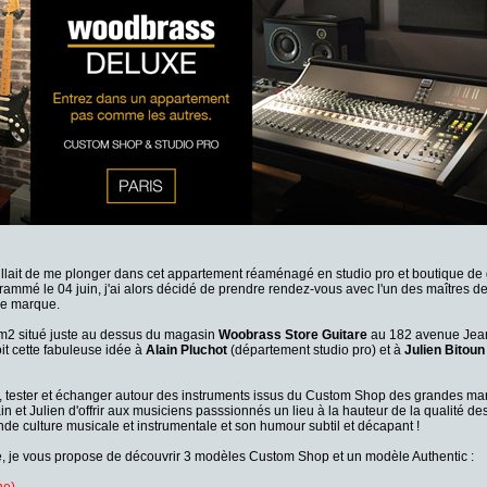
tillait de me plonger dans cet appartement réaménagé en studio pro et boutique de 
ammé le 04 juin, j'ai alors décidé de prendre rendez-vous avec l'un des maîtres de
re marque.
m2 situé juste au dessus du magasin
Woobrass Store Guitare
au 182 avenue Jean
oit cette fabuleuse idée à
Alain Pluchot
(département studio pro) et à
Julien Bitoun
ir, tester et échanger autour des instruments issus du Custom Shop des grandes 
 et Julien d'offrir aux musiciens passsionnés un lieu à la hauteur de la qualité de
nde culture musicale et instrumentale et son humour subtil et décapant !
, je vous propose de découvrir 3 modèles Custom Shop et un modèle Authentic :