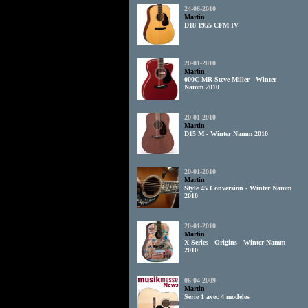
24-06-2010
Martin
D18 1955 CFM IV
20-01-2010
Martin
000C-MR Steve Miller - Winter
Namm 2010
20-01-2010
Martin
D15 M - Winter Namm 2010
20-01-2010
Martin
Style 45 Conversion - Winter Namm
2010
20-01-2010
Martin
X Series - Origins - Winter Namm
2010
06-04-2009
Martin
Série 1 avec 4 modèles