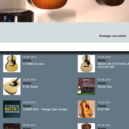
Partager cet article
26-06-2016
22-06-2016
Martin
Martin
CS-0000 12 cases
0042SCJM CUSTOM J
SIGNATURE
20-06-2016
02-06-2016
Martin
Martin
D JR Junior
Martin Day
22-01-2015
13-02-2013
Martin
Martin
NAMM 2015 - Vintage Tone System
D-18 1967
18-06-2012
05-06-2012
Martin
Martin