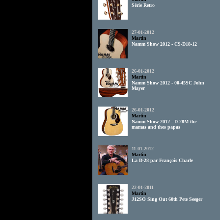
Série Retro
27-01-2012
Martin
Namm Show 2012 - CS-D18-12
26-01-2012
Martin
Namm Show 2012 - 00-45SC John
Mayer
26-01-2012
Martin
Namm Show 2012 - D-28M the
mamas and thes papas
11-01-2012
Martin
La D-28 par François Charle
22-01-2011
Martin
J12SO Sing Out 60th Pete Seeger