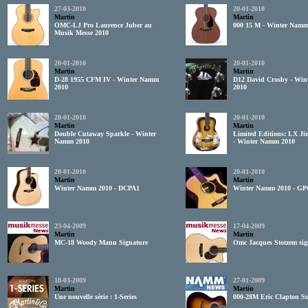
27-03-2010
20-01-2010
Martin
Martin
OMC-LJ Pro Laurence Juber au
000 15 M - Winter Namm
Musik Messe 2010
20-01-2010
20-01-2010
Martin
Martin
D-28 1955 CFM IV - Winter Namm
D12 David Crosby - Wi
2010
2010
20-01-2010
20-01-2010
Martin
Martin
Double Cutaway Sparkle - Winter
Limited Editions: LX Ji
Namm 2010
- Winter Namm 2010
20-01-2010
20-01-2010
Martin
Martin
Winter Namm 2010 - DCPA1
Winter Namm 2010 - G
23-04-2009
17-04-2009
Martin
Martin
MC-18 Woody Mann Signature
Omc Jacques Stotzem sig
18-03-2009
27-01-2009
Martin
Martin
Une nouvelle série : 1-Series
000-28M Eric Clapton S