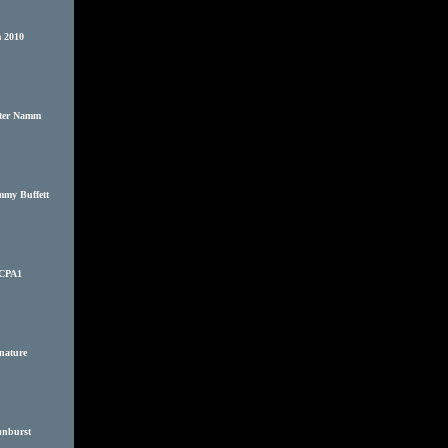
 2010
nter Namm
mmy Buffett
PCPA1
nature
unburst