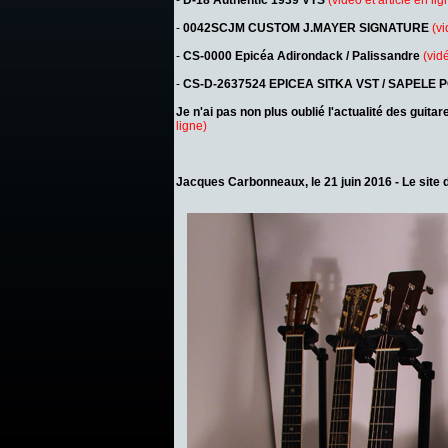
-
D-18 Authentic 1939 VTS
(vidéo et article en lig
-
0042SCJM CUSTOM J.MAYER SIGNATURE
(vi
-
CS-0000 Epicéa Adirondack / Palissandre
(vidé
-
CS-D-2637524 EPICEA SITKA VST / SAPELE
Je n'ai pas non plus oublié l'actualité des guit
ligne)
Jacques Carbonneaux, le 21 juin 2016 -
Le site