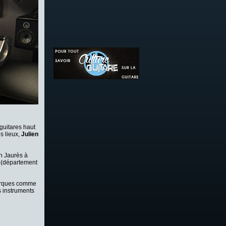
guitares haut
s lieux,
Julien
 Jaurès à
(département
marques comme
s instruments