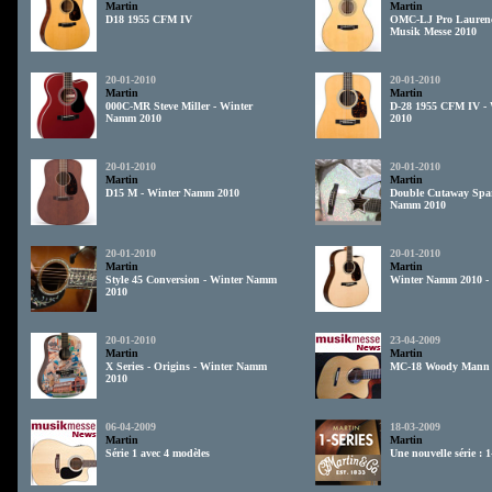
Martin
Martin
D18 1955 CFM IV
OMC-LJ Pro Laurenc
Musik Messe 2010
20-01-2010
20-01-2010
Martin
Martin
000C-MR Steve Miller - Winter
D-28 1955 CFM IV -
Namm 2010
2010
20-01-2010
20-01-2010
Martin
Martin
D15 M - Winter Namm 2010
Double Cutaway Spar
Namm 2010
20-01-2010
20-01-2010
Martin
Martin
Style 45 Conversion - Winter Namm
Winter Namm 2010 -
2010
20-01-2010
23-04-2009
Martin
Martin
X Series - Origins - Winter Namm
MC-18 Woody Mann 
2010
06-04-2009
18-03-2009
Martin
Martin
Série 1 avec 4 modèles
Une nouvelle série : 1