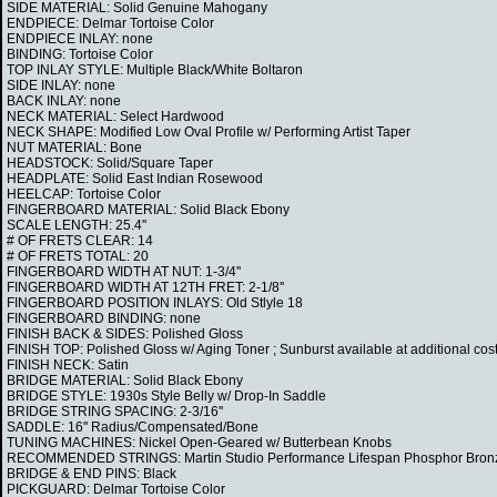
SIDE MATERIAL: Solid Genuine Mahogany
ENDPIECE: Delmar Tortoise Color
ENDPIECE INLAY: none
BINDING: Tortoise Color
TOP INLAY STYLE: Multiple Black/White Boltaron
SIDE INLAY: none
BACK INLAY: none
NECK MATERIAL: Select Hardwood
NECK SHAPE: Modified Low Oval Profile w/ Performing Artist Taper
NUT MATERIAL: Bone
HEADSTOCK: Solid/Square Taper
HEADPLATE: Solid East Indian Rosewood
HEELCAP: Tortoise Color
FINGERBOARD MATERIAL: Solid Black Ebony
SCALE LENGTH: 25.4''
# OF FRETS CLEAR: 14
# OF FRETS TOTAL: 20
FINGERBOARD WIDTH AT NUT: 1-3/4''
FINGERBOARD WIDTH AT 12TH FRET: 2-1/8''
FINGERBOARD POSITION INLAYS: Old Stlyle 18
FINGERBOARD BINDING: none
FINISH BACK & SIDES: Polished Gloss
FINISH TOP: Polished Gloss w/ Aging Toner ; Sunburst available at additional cost
FINISH NECK: Satin
BRIDGE MATERIAL: Solid Black Ebony
BRIDGE STYLE: 1930s Style Belly w/ Drop-In Saddle
BRIDGE STRING SPACING: 2-3/16''
SADDLE: 16'' Radius/Compensated/Bone
TUNING MACHINES: Nickel Open-Geared w/ Butterbean Knobs
RECOMMENDED STRINGS: Martin Studio Performance Lifespan Phosphor Bro
BRIDGE & END PINS: Black
PICKGUARD: Delmar Tortoise Color