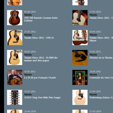
05-06-2012
27-01-2012
Martin
Martin
OM Jeff Daniels Custom Artist
Namm Show 2012 - C
Edition
27-01-2012
26-01-2012
Martin
Martin
Namm Show 2012 - OM 21
Namm Show 2012 - 0
Mayer
26-01-2012
11-01-2012
Martin
Martin
Namm Show 2012 - D-28M the
Histoire de la Martin
mamas and thes papas
11-01-2012
24-01-2011
Martin
Martin
La D-28 par François Charle
Leornado da vinci G
22-01-2011
22-01-2011
Martin
Martin
J12SO Sing Out 60th Pete Seeger
Performing Artists:
24-06-2010
27-03-2010