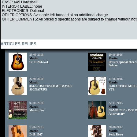
CASE: 445 Hardshell
INTERIOR LABEL: none
ELECTRONICS: Optional
OTHER OPTIONS: Available left-handed at no additional charge
OTHER COMMENTS: All prices & specifications are subject to change without noti
ARTICLES RELIES
29-06-2016
29-06-2016
Martin
Martin
CS-D-2637524
Dossier spécial chez
Deluxe
22-06-2016
21-06-2016
Martin
Martin
0042SCJM CUSTOM J.MAYER
D-18 AUTH39 AUTH
SIGNATURE
VTS
02-06-2016
22-01-2015
Martin
Martin
Martin Day
NAMM 2015 - D-35 Br
Anniversary
13-02-2013
28-08-2012
Martin
Martin
D-18 1967
Série Retro