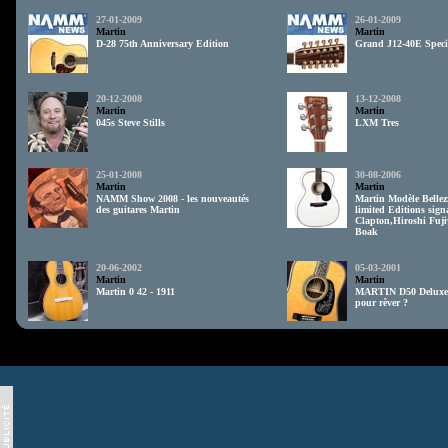
27-01-2009
26-01-2009
Martin
Martin
D-28 75th Anniversary Edition
Grand J12-40E Speci
20-12-2008
13-12-2008
Martin
Martin
045s Steve Stills
LXM Tres
25-01-2008
30-08-2006
Martin
Martin
NAMM Show 2008 - les nouveautés
Martin Modèle Bellez
des guitares Martin
limited Editions sign
Clapton,Hiroshi Fuji
Boak
20-06-2002
05-03-2001
Martin
Martin
Martin 0 42 - 1911
MARTIN D50 Deluxe 
pour rêver ?