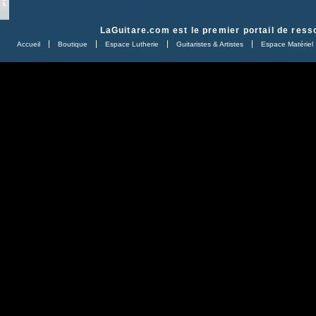
LaGuitare.com
est le premier portail de ress
Accueil
Boutique
Espace Lutherie
Guitaristes & Artistes
Espace Matériel