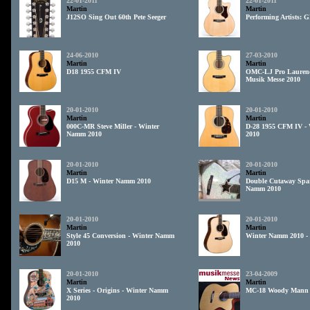
22-01-2011
22-01-2011
Martin
Martin
J12SO Sing Out 60th Pete Seeger
Performing Artists:
24-06-2010
27-03-2010
Martin
Martin
D18 1955 CFM IV
OMC-LJ Pro Laurenc
Musik Messe 2010
20-01-2010
20-01-2010
Martin
Martin
000C-MR Steve Miller - Winter
D-28 1955 CFM IV -
Namm 2010
2010
20-01-2010
20-01-2010
Martin
Martin
D15 M - Winter Namm 2010
Double Cutaway Spar
Namm 2010
20-01-2010
20-01-2010
Martin
Martin
Style 45 Conversion - Winter Namm
Winter Namm 2010 -
2010
20-01-2010
23-04-2009
Martin
Martin
X Series - Origins - Winter Namm
MC-18 Woody Mann 
2010