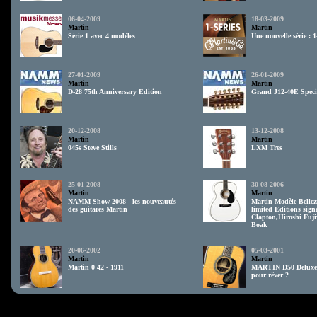
06-04-2009
18-03-2009
Martin
Martin
Série 1 avec 4 modèles
Une nouvelle série : 1
27-01-2009
26-01-2009
Martin
Martin
D-28 75th Anniversary Edition
Grand J12-40E Speci
20-12-2008
13-12-2008
Martin
Martin
045s Steve Stills
LXM Tres
25-01-2008
30-08-2006
Martin
Martin
NAMM Show 2008 - les nouveautés
Martin Modèle Bellez
des guitares Martin
limited Editions sign
Clapton,Hiroshi Fuji
Boak
20-06-2002
05-03-2001
Martin
Martin
Martin 0 42 - 1911
MARTIN D50 Deluxe 
pour rêver ?