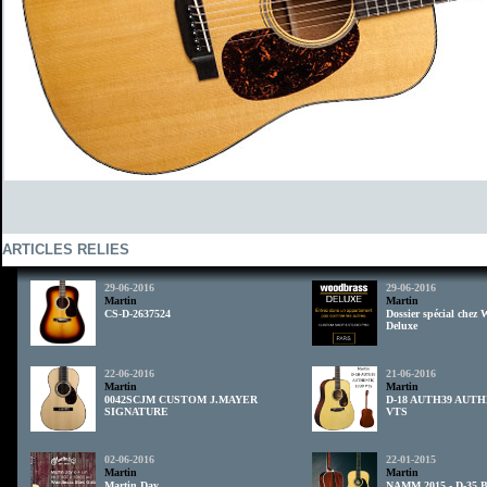
ARTICLES RELIES
29-06-2016
29-06-2016
Martin
Martin
CS-D-2637524
Dossier spécial chez
Deluxe
22-06-2016
21-06-2016
Martin
Martin
0042SCJM CUSTOM J.MAYER
D-18 AUTH39 AUTH
SIGNATURE
VTS
02-06-2016
22-01-2015
Martin
Martin
Martin Day
NAMM 2015 - D-35 Br