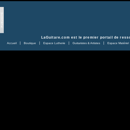
LaGuitare.com
est le premier portail de ress
Accueil
Boutique
Espace Lutherie
Guitaristes & Artistes
Espace Matériel