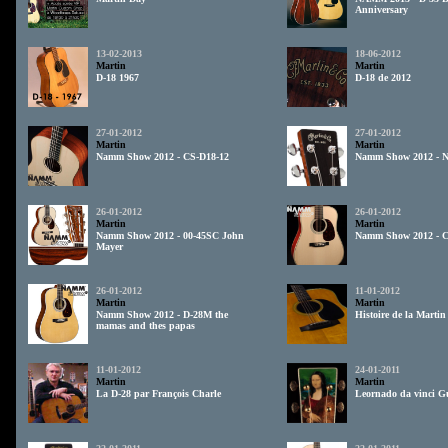
Anniversary
13-02-2013
18-06-2012
Martin
Martin
D-18 1967
D-18 de 2012
27-01-2012
27-01-2012
Martin
Martin
Namm Show 2012 - CS-D18-12
Namm Show 2012 - N
26-01-2012
26-01-2012
Martin
Martin
Namm Show 2012 - 00-45SC John
Namm Show 2012 - C
Mayer
26-01-2012
11-01-2012
Martin
Martin
Namm Show 2012 - D-28M the
Histoire de la Martin
mamas and thes papas
11-01-2012
24-01-2011
Martin
Martin
La D-28 par François Charle
Leornado da vinci G