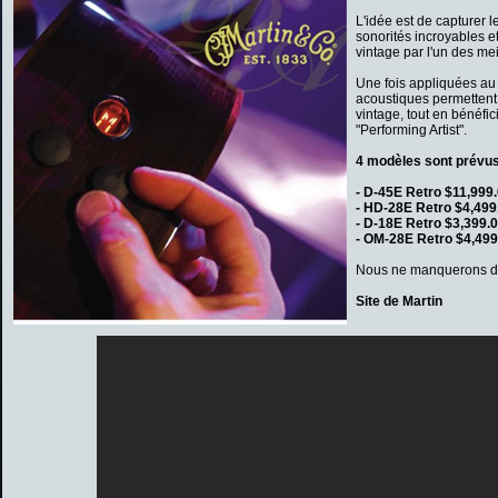
L'idée est de capturer 
sonorités incroyables e
vintage par l'un des mei
Une fois appliquées a
acoustiques permettent
vintage, tout en bénéf
"Performing Artist".
4 modèles sont prévus
- D-45E Retro $11,999.
- HD-28E Retro $4,499
- D-18E Retro $3,399.0
- OM-28E Retro $4,499
Nous ne manquerons de 
Site de Martin