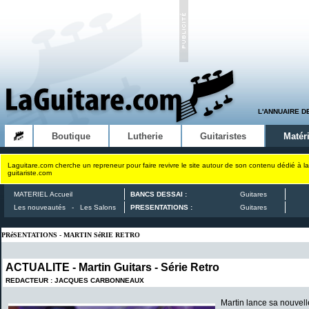
L'ANNUAIRE D
Boutique
Lutherie
Guitaristes
Matéri
Laguitare.com cherche un repreneur pour faire revivre le site autour de son contenu dédié à la
guitariste.com
MATERIEL Accueil
BANCS DESSAI :
Guitares
Les nouveautés
-
Les Salons
PRESENTATIONS :
Guitares
PRéSENTATIONS - MARTIN SéRIE RETRO
ACTUALITE -
Martin Guitars - Série Retro
REDACTEUR : JACQUES CARBONNEAUX
Martin lance sa nouvell