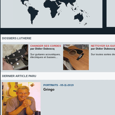
DOSSIERS LUTHERIE
CHANGER SES CORDES
NETTOYER SA GUI
par Didier Duboscq
par Didier Duboscq
Sur guitares acoustiques,
Sur toutes sortes de 
électriques et basses...
DERNIER ARTICLE PARU
PORTRAITS - 05-11-2019
Gringo