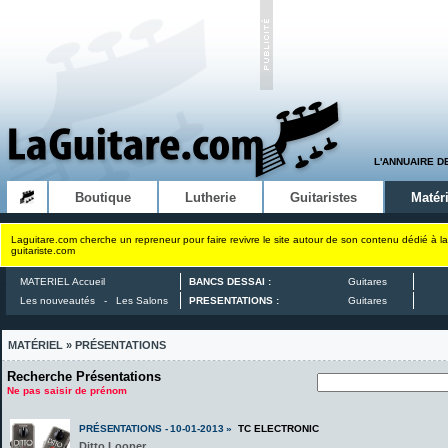
L'ANNUAIRE D
Boutique
Lutherie
Guitaristes
Matéri
Laguitare.com cherche un repreneur pour faire revivre le site autour de son contenu dédié à la
guitariste.com
MATERIEL Accueil
BANCS DESSAI :
Guitares
Les nouveautés
-
Les Salons
PRESENTATIONS :
Guitares
MATÉRIEL » PRÉSENTATIONS
Recherche
Présentations
Ne pas saisir de prénom
PRÉSENTATIONS - 10-01-2013 »
TC ELECTRONIC
Ditto Looper