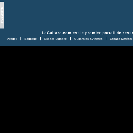
LaGuitare.com
est le premier portail de ress
Accueil
Boutique
Espace Lutherie
Guitaristes & Artistes
Espace Matériel