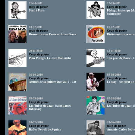
01-04-2011
12-03-2011
coup de pouce
Coup de pouce
Seul à Paris
Pédago, la pompe Ma
Manouche
18-02-2011
01-02-2011
coup de pouce
Coup de pouce
Rencontre avec Denis et Julien Roux
Dictionnaire des acco
29-11-2010
13-11-2010
Coup de pouce
Coup de pouce
Plan Pédago, Le Jazz Manouche
Ton prof de Basse - 
16-10-2010
03-10-2010
Coup de pouce
Coup de pouce
Astuces de la guitare jazz Vol 1 - CD
Le slap - ton prof de
05-09-2010
05-08-2010
Coup de pouce
Coup de pouce
Les Tubes de Jazz : Saint James
Les Tubes de Jazz :
Infirmary
10-07-2010
18-06-2010
Coup de Pouce
coup de pouce
Baden Powell de Aquino
Antonio Carlos Jobi