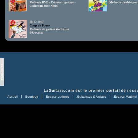
Méthode DVD - Débutant guitare -
Méthode ukulélé pou
Collection Bloc-Notes
28-12-2007
Coup de Pouce
Méthode de guitare électrique
débutants
LaGuitare.com
est le premier portail de ress
Accueil
Boutique
Espace Lutherie
Guitaristes & Artistes
Espace Matériel