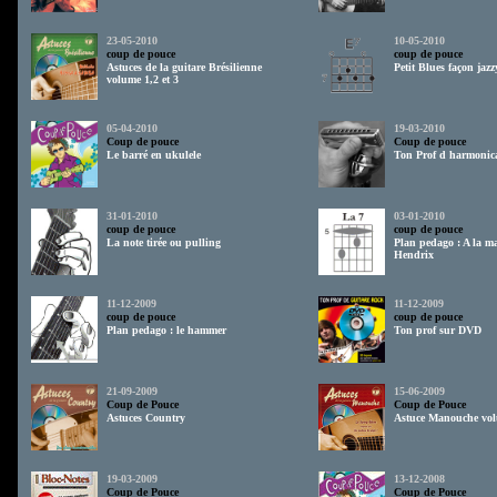
23-05-2010
10-05-2010
coup de pouce
coup de pouce
Astuces de la guitare Brésilienne
Petit Blues façon jazz
volume 1,2 et 3
05-04-2010
19-03-2010
Coup de pouce
Coup de pouce
Le barré en ukulele
Ton Prof d harmonica
31-01-2010
03-01-2010
coup de pouce
coup de pouce
La note tirée ou pulling
Plan pedago : A la m
Hendrix
11-12-2009
11-12-2009
coup de pouce
coup de pouce
Plan pedago : le hammer
Ton prof sur DVD
21-09-2009
15-06-2009
Coup de Pouce
Coup de Pouce
Astuces Country
Astuce Manouche vo
19-03-2009
13-12-2008
Coup de Pouce
Coup de Pouce