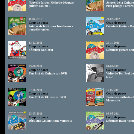
Nouvelle édition Méthode débutant
Astuces de la Guitare
guitare Volume 1
Plan pédago : accords
11-04-2012
21-02-2012
Coup de pouce
Coup de pouce
Astuces de la Guitare brésilienne -
Débutant Guitare Ro
nouvelle version
13-12-2011
29-11-2011
Coup de pouce
Coup de pouce
Sélection Noël 2011
Débutant guitare acou
29-08-2011
01-08-2011
Coup de pouce
Coup de pouce
Ton Prof de Guitare sur DVD
Vidéo de Ton Prof de
DVD
27-06-2011
17-06-2011
Coup de pouce
Coup de pouce
Ton Prof de Ukulélé en DVD
Toutes les méthodes d
Manouche
23-05-2011
06-05-2011
Coup de pouce
Coup de pouce
Débutant Guitare Rock Volume 2
Débutant Basse Volu