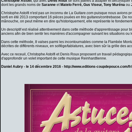
Christophe Astolfi
, qui avec
Denis Roux
se sont attelés à adapter et décortiquer
dont les grands noms de
Saranne
et
Matelo Ferré, Gus Viseur, Tony Muréna
ou
J
Christophe Astolfi n'est pas un inconnu de La Guitare.com puisque nous avions pr
sorti en été 2013 comportant 16 pièces jouées en trio guitares/contrebasse. De no
mânouche, on peut même en dire qu'historiquement, elle représente le fondement 
Un descriptif est réalisé attentivement dans cette méthode d'apprentissage pour bie
anciens afin de bien sentir les maniéres d'accompagner suivant les situations ou l
Dans cette méthode, 8 valses parmi les incontournables comme la Flambée Montal
décrites de différents niveaux, en solfége/tablatures, avec bien sûr la grille des acc
Avec ce receuil, Christophe Astolfi et Denis Roux proposent un travail pédagogiqu
d'approfondir un volet important de cette musique Reinhardtienne.
Daniel Aubry - le 14 décembre 2016 -
http://www.editions-coupdepouce.com/fr/