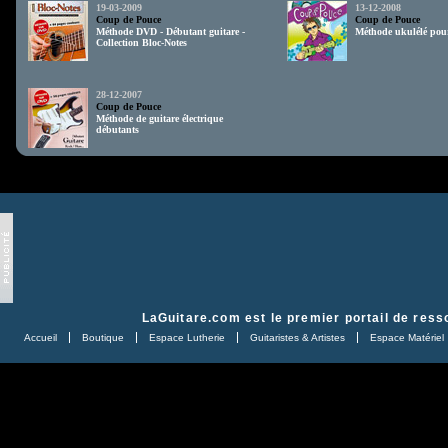
19-03-2009
13-12-2008
Coup de Pouce
Coup de Pouce
Méthode DVD - Débutant guitare -
Méthode ukulélé pou
Collection Bloc-Notes
28-12-2007
Coup de Pouce
Méthode de guitare électrique
débutants
LaGuitare.com
est le premier portail de ress
Accueil
Boutique
Espace Lutherie
Guitaristes & Artistes
Espace Matériel