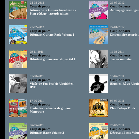
24-08-2012
29-05-2012
Coup de pouce
Coup de pouce
Astuces de la Guitare brésilienne -
Accompagnement gui
Plan pédago : accords glissés
21-02-2012
27-01-2012
Coup de pouce
Coup de pouce
Débutant Guitare Rock Volume I
Dictionnaire accords
29-11-2011
11-09-2011
Coup de pouce
Coup de pouce
Débutant guitare acoustique Vol I
Jeu au médiator
01-08-2011
15-07-2011
Coup de pouce
Coup de pouce
Vidéo de Ton Prof de Ukulélé en
Blues en Ré au Ukulé
DVD
17-06-2011
08-06-2011
Coup de pouce
Coup de pouce
Toutes les méthodes de guitare
Plan Pédago Funk
Manouche
06-05-2011
23-04-2011
Coup de pouce
Coup de pouce
Débutant Basse Volume 2
Débutant Basse Volu