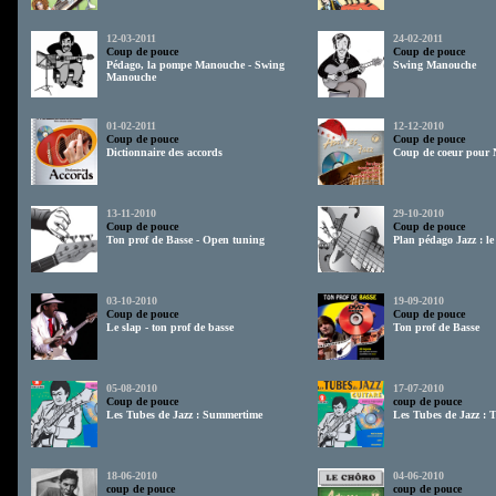
12-03-2011
24-02-2011
Coup de pouce
Coup de pouce
Pédago, la pompe Manouche - Swing
Swing Manouche
Manouche
01-02-2011
12-12-2010
Coup de pouce
Coup de pouce
Dictionnaire des accords
Coup de coeur pour 
13-11-2010
29-10-2010
Coup de pouce
Coup de pouce
Ton prof de Basse - Open tuning
Plan pédago Jazz : l
03-10-2010
19-09-2010
Coup de pouce
Coup de pouce
Le slap - ton prof de basse
Ton prof de Basse
05-08-2010
17-07-2010
Coup de pouce
coup de pouce
Les Tubes de Jazz : Summertime
Les Tubes de Jazz : 
18-06-2010
04-06-2010
coup de pouce
coup de pouce