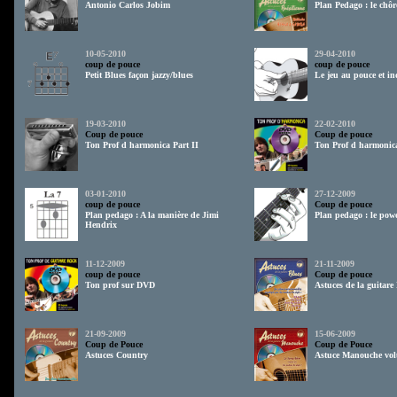
Antonio Carlos Jobim
Plan Pedago : le chôr
10-05-2010
29-04-2010
coup de pouce
coup de pouce
Petit Blues façon jazzy/blues
Le jeu au pouce et in
19-03-2010
22-02-2010
Coup de pouce
Coup de pouce
Ton Prof d harmonica Part II
Ton Prof d harmonic
03-01-2010
27-12-2009
coup de pouce
Coup de pouce
Plan pedago : A la manière de Jimi
Plan pedago : le pow
Hendrix
11-12-2009
21-11-2009
coup de pouce
Coup de pouce
Ton prof sur DVD
Astuces de la guitare
21-09-2009
15-06-2009
Coup de Pouce
Coup de Pouce
Astuces Country
Astuce Manouche vo