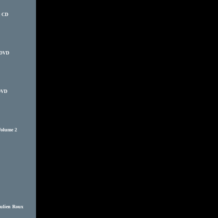
c CD
r DVD
 DVD
Volume 2
Julien Roux