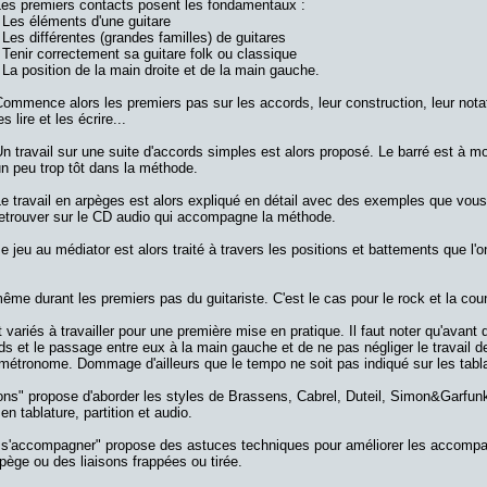
Les premiers contacts posent les fondamentaux :
 Les éléments d'une guitare
 Les différentes (grandes familles) de guitares
 Tenir correctement sa guitare folk ou classique
 La position de la main droite et de la main gauche.
ommence alors les premiers pas sur les accords, leur construction, leur not
es lire et les écrire...
n travail sur une suite d'accords simples est alors proposé. Le barré est à m
n peu trop tôt dans la méthode.
e travail en arpèges est alors expliqué en détail avec des exemples que vou
retrouver sur le CD audio qui accompagne la méthode.
e jeu au médiator est alors traité à travers les positions et battements que l'o
me durant les premiers pas du guitariste. C'est le cas pour le rock et la coun
variés à travailler pour une première mise en pratique. Il faut noter qu'avant d
rds et le passage entre eux à la main gauche et de ne pas négliger le travail d
'un métronome. Dommage d'ailleurs que le tempo ne soit pas indiqué sur les tabl
s" propose d'aborder les styles de Brassens, Cabrel, Duteil, Simon&Garfunk
 en tablature, partition et audio.
eux s'accompagner" propose des astuces techniques pour améliorer les accom
rpège ou des liaisons frappées ou tirée.