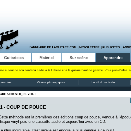
L'ANNUAIRE DE LAGUITARE.COM
NEWSLETTER
PUBLICITÉS
ANN
Guitaristes
Matériel
Sur scène
Apprendre
site autour de son contenu dédié à la lutherie et à la guitare haut de gamme. Pour plus d'infos, 
uveautés
Vidéos pédaogiques
Le riff du mois de...
TARE ACOUSTIQUE VOL I
1 -
COUP DE POUCE
Cette méthode est la premières des éditions coup de pouce, vendue à l'époq
disque vinyl puis une cassette audio et aujourd'hui avec un CD.
Le plus incroyable, c'est qu'elle est encore la plus vendue à ce jour !