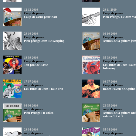
12-12-2010
29-11-2010
Coup de pouce
Coup de pouce
Coup de coeur pour Noel
Plan Pédago, Le Jazz M
29-10-2010
16-10-2010
Coup de pouce
Coup de pouce
Plan pédago Jazz : le sweeping
Astuces de la guitare jaz
19-09-2010
05-09-2010
Coup de pouce
Coup de pouce
Ton prof de Basse
Les Tubes de Jazz : Sain
Infirmary
17-07-2010
10-07-2010
coup de pouce
Coup de Pouce
Les Tubes de Jazz : Take Five
Baden Powell de Aquino
04-06-2010
23-05-2010
coup de pouce
coup de pouce
Plan Pedago : le chôro
Astuces de la guitare Bré
volume 1,2 et 3
29-04-2010
05-04-2010
coup de pouce
Coup de pouce