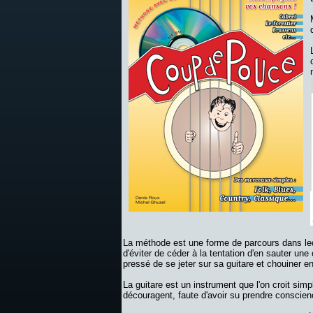
La méthode est une forme de parcours dans lequ
d'éviter de céder à la tentation d'en sauter un
pressé de se jeter sur sa guitare et chouiner en
La guitare est un instrument que l'on croit sim
découragent, faute d'avoir su prendre conscienc