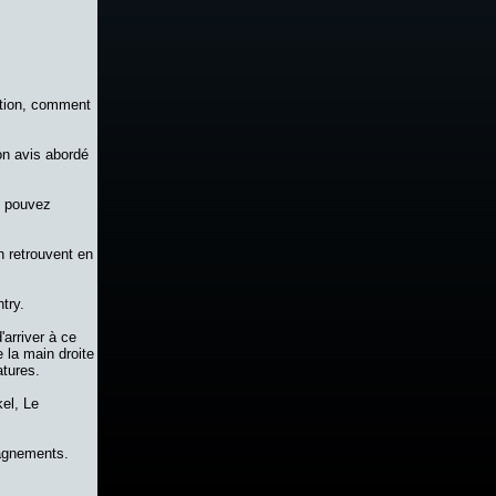
ation, comment
on avis abordé
s pouvez
n retrouvent en
try.
'arriver à ce
e la main droite
atures.
el, Le
pagnements.