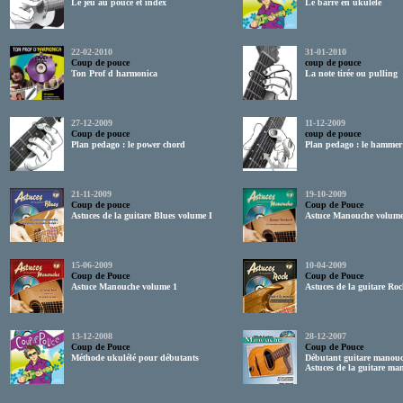
Le jeu au pouce et index
Le barré en ukulele
22-02-2010
31-01-2010
Coup de pouce
coup de pouce
Ton Prof d harmonica
La note tirée ou pulling
27-12-2009
11-12-2009
Coup de pouce
coup de pouce
Plan pedago : le power chord
Plan pedago : le hammer
21-11-2009
19-10-2009
Coup de pouce
Coup de Pouce
Astuces de la guitare Blues volume I
Astuce Manouche volume
15-06-2009
10-04-2009
Coup de Pouce
Coup de Pouce
Astuce Manouche volume 1
Astuces de la guitare Ro
13-12-2008
28-12-2007
Coup de Pouce
Coup de Pouce
Méthode ukulélé pour débutants
Débutant guitare manouc
Astuces de la guitare ma