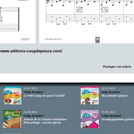
-
www.editions-coupdepouce.com/
Partager cet article
01-07-2015
10-12-2013
Coup de pouce
coup de pouce
Le Petit Coup de pouce Ukulélé
Ma première guitare
24-08-2012
29-05-2012
Coup de pouce
Coup de pouce
Astuces de la Guitare brésilienne -
Accompagnement guitare
Plan pédago : accords glissés