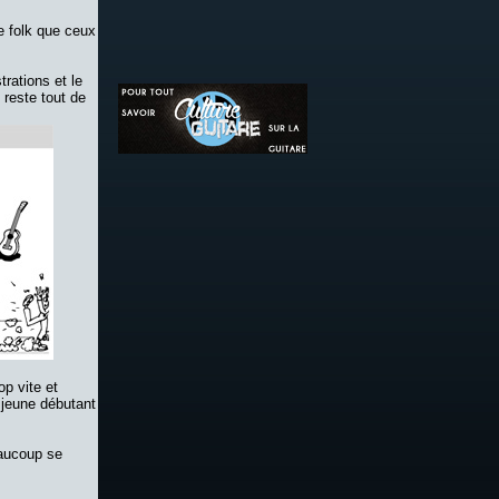
e folk que ceux
trations et le
 reste tout de
p vite et
u jeune débutant
eaucoup se