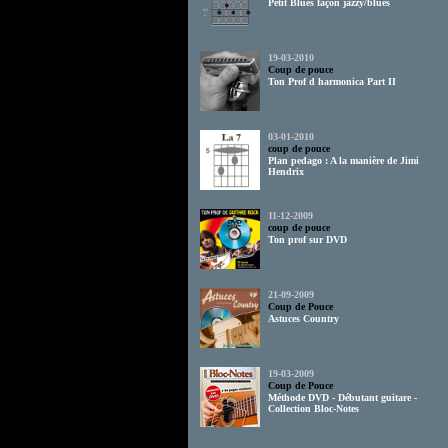
Petit Blues façon jazzy/blues
19-03-2010
Coup de pouce
Ton Prof d harmonica Part II
03-01-2010
coup de pouce
Plan pedago : A la manière de Jimi
Hendrix
11-12-2009
coup de pouce
Ton prof sur DVD
21-09-2009
Coup de Pouce
Astuces Country
19-03-2009
Coup de Pouce
Méthode DVD - Débutant guitare -
Collection Bloc-Notes