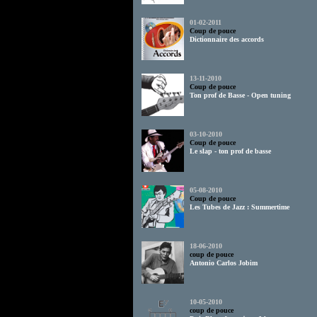
01-02-2011
Coup de pouce
Dictionnaire des accords
13-11-2010
Coup de pouce
Ton prof de Basse - Open tuning
03-10-2010
Coup de pouce
Le slap - ton prof de basse
05-08-2010
Coup de pouce
Les Tubes de Jazz : Summertime
18-06-2010
coup de pouce
Antonio Carlos Jobim
10-05-2010
coup de pouce