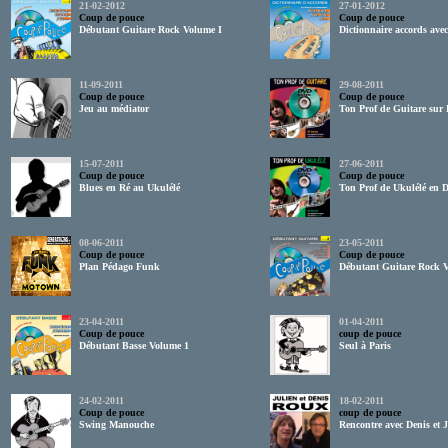
21-02-2012
27-01-2012
Coup de pouce
Coup de pouce
Débutant Guitare Rock Volume I
Dictionnaire accords ave
11-09-2011
29-08-2011
Coup de pouce
Coup de pouce
Jeu au médiator
Ton Prof de Guitare su
15-07-2011
27-06-2011
Coup de pouce
Coup de pouce
Blues en Ré au Ukulélé
Ton Prof de Ukulélé en
08-06-2011
23-05-2011
Coup de pouce
Coup de pouce
Plan Pédago Funk
Débutant Guitare Rock 
23-04-2011
01-04-2011
Coup de pouce
coup de pouce
Débutant Basse Volume 1
Seul à Paris
24-02-2011
18-02-2011
Coup de pouce
coup de pouce
Swing Manouche
Rencontre avec Denis et 