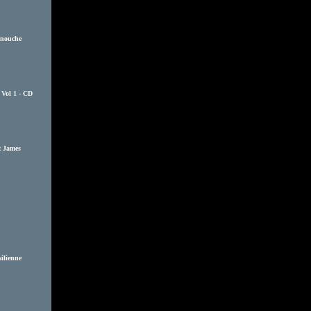
anouche
z Vol 1 - CD
t James
silienne