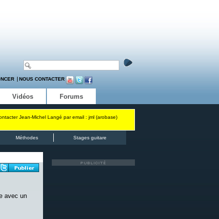
ONCER
NOUS CONTACTER
Vidéos
Forums
contacter Jean-Michel Langé par email : jml (arobase)
Méthodes
Stages guitare
ue avec un