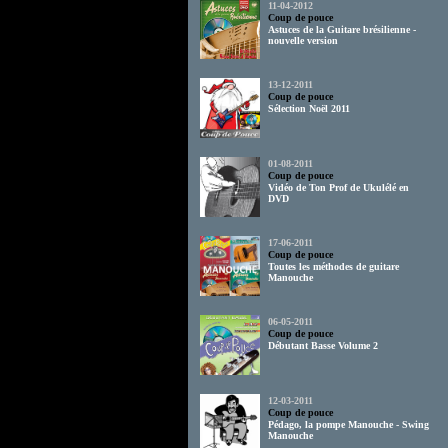
11-04-2012
Coup de pouce
Astuces de la Guitare brésilienne -
nouvelle version
13-12-2011
Coup de pouce
Sélection Noël 2011
01-08-2011
Coup de pouce
Vidéo de Ton Prof de Ukulélé en
DVD
17-06-2011
Coup de pouce
Toutes les méthodes de guitare
Manouche
06-05-2011
Coup de pouce
Débutant Basse Volume 2
12-03-2011
Coup de pouce
Pédago, la pompe Manouche - Swing
Manouche