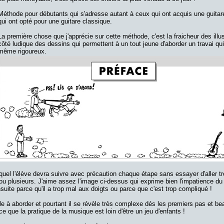
Méthode pour débutants qui s'adresse autant à ceux qui ont acquis une guitar
qui ont opté pour une guitare classique.
La première chose que j'apprécie sur cette méthode, c'est la fraicheur des illus
côté ludique des dessins qui permettent à un tout jeune d'aborder un travai qui
même rigoureux.
el l'élève devra suivre avec précaution chaque étape sans essayer d'aller tro
e ou plusieurs. J'aime assez l'image ci-dessus qui exprime bien l'impatience d
suite parce qu'il a trop mal aux doigts ou parce que c'est trop compliqué !
ple à aborder et pourtant il se révèle très complexe dés les premiers pas et b
e que la pratique de la musique est loin d'être un jeu d'enfants !