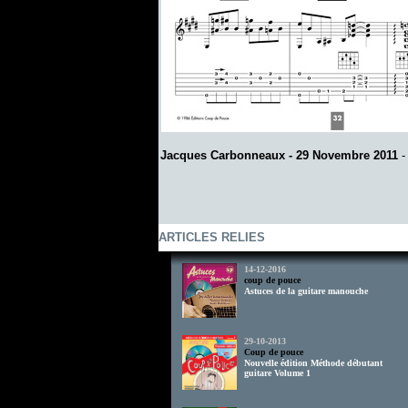
Jacques Carbonneaux - 29 Novembre 2011
ARTICLES RELIES
14-12-2016
coup de pouce
Astuces de la guitare manouche
29-10-2013
Coup de pouce
Nouvelle édition Méthode débutant
guitare Volume 1