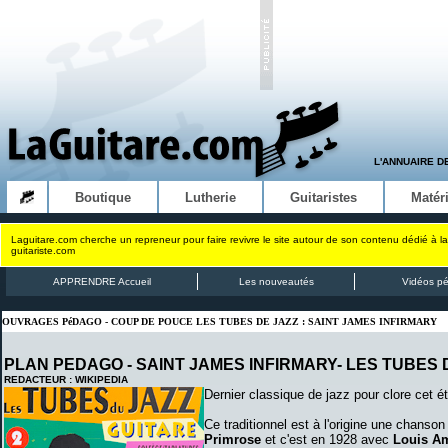
L'ANNUAIRE D
Boutique
Lutherie
Guitaristes
Matéri
Laguitare.com cherche un repreneur pour faire revivre le site autour de son contenu dédié à la
guitariste.com
APPRENDRE Accueil
Les nouveautés
Vidéos p
OUVRAGES PéDAGO - COUP DE POUCE LES TUBES DE JAZZ : SAINT JAMES INFIRMARY
PLAN PEDAGO - SAINT JAMES INFIRMARY- LES TUBES 
REDACTEUR : WIKIPEDIA
Dernier classique de jazz pour clore cet é
Ce traditionnel est à l'origine une chanson 
Primrose
et c'est en 1928 avec
Louis A