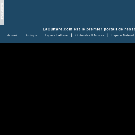
LaGuitare.com
est le premier portail de ress
Accueil
Boutique
Espace Lutherie
Guitaristes & Artistes
Espace Matériel