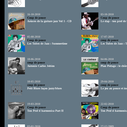
16-10-2010
03-10-2010
Coup de pouce
Coup de pouce
Astuces de la guitare jazz Vol 1 - CD
Le slap - ton prof de
05-08-2010
17-07-2010
Coup de pouce
coup de pouce
Les Tubes de Jazz : Summertime
Les Tubes de Jazz : 
18-06-2010
04-06-2010
coup de pouce
coup de pouce
Antonio Carlos Jobim
Plan Pedago : le chôr
10-05-2010
29-04-2010
coup de pouce
coup de pouce
Petit Blues façon jazzy/blues
Le jeu au pouce et in
19-03-2010
22-02-2010
Coup de pouce
Coup de pouce
Ton Prof d harmonica Part II
Ton Prof d harmonic
03-01-2010
27-12-2009