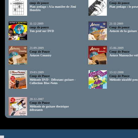
coup de pouce
Coup de pouce
Plan pedago : A la manière de Jimi
Plan pedago : le pow
Hendrix
11-12-2009
21-11-2009
coup de pouce
Coup de pouce
Ton prof sur DVD
Astuces de la guitare
21-09-2009
15-06-2009
Coup de Pouce
Coup de Pouce
Astuces Country
Astuce Manouche vo
19-03-2009
13-12-2008
Coup de Pouce
Coup de Pouce
Méthode DVD - Débutant guitare -
Méthode ukulélé pou
Collection Bloc-Notes
28-12-2007
Coup de Pouce
Méthode de guitare électrique
débutants