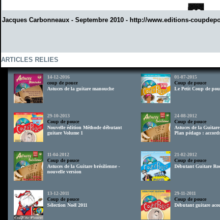
Jacques Carbonneaux - Septembre 2010 -
http://www.editions-coupdep
ARTICLES RELIES
14-12-2016
01-07-2015
coup de pouce
Coup de pouce
Astuces de la guitare manouche
Le Petit Coup de pou
29-10-2013
24-08-2012
Coup de pouce
Coup de pouce
Nouvelle édition Méthode débutant
Astuces de la Guitare
guitare Volume 1
Plan pédago : accords
11-04-2012
21-02-2012
Coup de pouce
Coup de pouce
Astuces de la Guitare brésilienne -
Débutant Guitare Ro
nouvelle version
13-12-2011
29-11-2011
Coup de pouce
Coup de pouce
Sélection Noël 2011
Débutant guitare acou