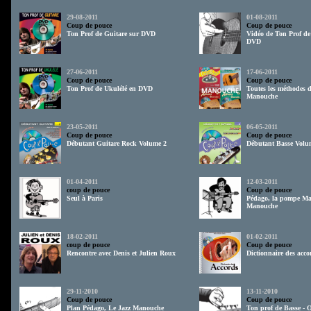
29-08-2011
01-08-2011
Coup de pouce
Coup de pouce
Ton Prof de Guitare sur DVD
Vidéo de Ton Prof de
DVD
27-06-2011
17-06-2011
Coup de pouce
Coup de pouce
Ton Prof de Ukulélé en DVD
Toutes les méthodes d
Manouche
23-05-2011
06-05-2011
Coup de pouce
Coup de pouce
Débutant Guitare Rock Volume 2
Débutant Basse Volu
01-04-2011
12-03-2011
coup de pouce
Coup de pouce
Seul à Paris
Pédago, la pompe Ma
Manouche
18-02-2011
01-02-2011
coup de pouce
Coup de pouce
Rencontre avec Denis et Julien Roux
Dictionnaire des acco
29-11-2010
13-11-2010
Coup de pouce
Coup de pouce
Plan Pédago, Le Jazz Manouche
Ton prof de Basse - 