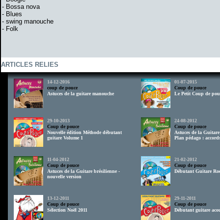
- Bossa nova
- Blues
- swing manouche
- Folk
ARTICLES RELIES
14-12-2016
01-07-2015
coup de pouce
Coup de pouce
Astuces de la guitare manouche
Le Petit Coup de pou
29-10-2013
24-08-2012
Coup de pouce
Coup de pouce
Nouvelle édition Méthode débutant
Astuces de la Guitare
guitare Volume 1
Plan pédago : accords
11-04-2012
21-02-2012
Coup de pouce
Coup de pouce
Astuces de la Guitare brésilienne -
Débutant Guitare Ro
nouvelle version
13-12-2011
29-11-2011
Coup de pouce
Coup de pouce
Sélection Noël 2011
Débutant guitare acou