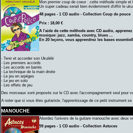
Mon premier coup de coeur : cette méthode simple et bi
Un super cadeau serait bien évidemment d'offrir le uk
48 pages - 1 CD audio - Collection Coup de pouce
Prix : 18,00 €
A l'aide de cette méthode avec CD audio, apprenez 
musique: jazz, samba, country, blues ...
En 20 leçons, vous apprendrez les bases essentiel
- Tenir et accorder son Ukulélé
- Les premiers accords
- Les accords en barrés
- La technique de la main droite
- Le jeu en arpèges
- Le jeu en solo
- Les effets de jeu
Des morceaux sont proposés sur le CD avec l'accompagnement seul pour vou
A noter que si vous êtes guitariste, l'apprentissage de ce petit instrument se 
MANOUCHE
Abordez l'univers de la guitare manouche avec deux v
59 pages - 1 CD audio - Collection Astuces