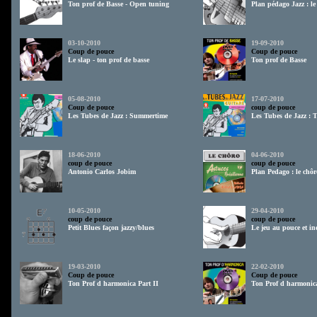
Ton prof de Basse - Open tuning
Plan pédago Jazz : l
03-10-2010
19-09-2010
Coup de pouce
Coup de pouce
Le slap - ton prof de basse
Ton prof de Basse
05-08-2010
17-07-2010
Coup de pouce
coup de pouce
Les Tubes de Jazz : Summertime
Les Tubes de Jazz : 
18-06-2010
04-06-2010
coup de pouce
coup de pouce
Antonio Carlos Jobim
Plan Pedago : le chôr
10-05-2010
29-04-2010
coup de pouce
coup de pouce
Petit Blues façon jazzy/blues
Le jeu au pouce et in
19-03-2010
22-02-2010
Coup de pouce
Coup de pouce
Ton Prof d harmonica Part II
Ton Prof d harmonic