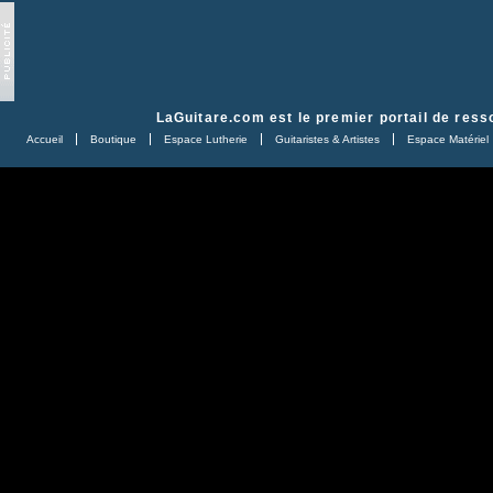
LaGuitare.com
est le premier portail de ress
Accueil
Boutique
Espace Lutherie
Guitaristes & Artistes
Espace Matériel