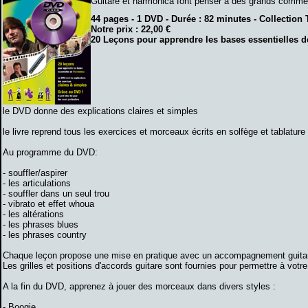
Guitare et harmonica font penser à des grands comme
44 pages - 1 DVD - Durée : 82 minutes - Collection
Notre prix : 22,00 €
20 Leçons pour apprendre les bases essentielles d
le DVD donne des explications claires et simples
le livre reprend tous les exercices et morceaux écrits en solfège et tablature
Au programme du DVD:
- souffler/aspirer
- les articulations
- souffler dans un seul trou
- vibrato et effet whoua
- les altérations
- les phrases blues
- les phrases country
Chaque leçon propose une mise en pratique avec un accompagnement guitar
Les grilles et positions d'accords guitare sont fournies pour permettre à v
A la fin du DVD, apprenez à jouer des morceaux dans divers styles :
- Boogie