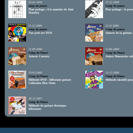
03-01-2010
27-12-2009
coup de pouce
Coup de pouce
Plan pedago : A la manière de Jimi
Plan pedago : le pow
Hendrix
11-12-2009
21-11-2009
coup de pouce
Coup de pouce
Ton prof sur DVD
Astuces de la guitare
21-09-2009
15-06-2009
Coup de Pouce
Coup de Pouce
Astuces Country
Astuce Manouche vo
19-03-2009
13-12-2008
Coup de Pouce
Coup de Pouce
Méthode DVD - Débutant guitare -
Méthode ukulélé pou
Collection Bloc-Notes
28-12-2007
Coup de Pouce
Méthode de guitare électrique
débutants