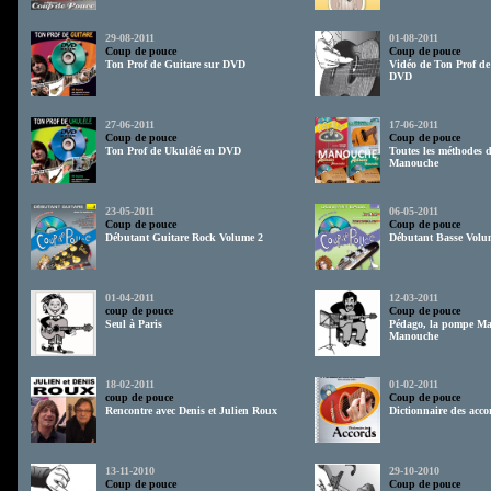
29-08-2011
01-08-2011
Coup de pouce
Coup de pouce
Ton Prof de Guitare sur DVD
Vidéo de Ton Prof de
DVD
27-06-2011
17-06-2011
Coup de pouce
Coup de pouce
Ton Prof de Ukulélé en DVD
Toutes les méthodes d
Manouche
23-05-2011
06-05-2011
Coup de pouce
Coup de pouce
Débutant Guitare Rock Volume 2
Débutant Basse Volu
01-04-2011
12-03-2011
coup de pouce
Coup de pouce
Seul à Paris
Pédago, la pompe Ma
Manouche
18-02-2011
01-02-2011
coup de pouce
Coup de pouce
Rencontre avec Denis et Julien Roux
Dictionnaire des acco
13-11-2010
29-10-2010
Coup de pouce
Coup de pouce