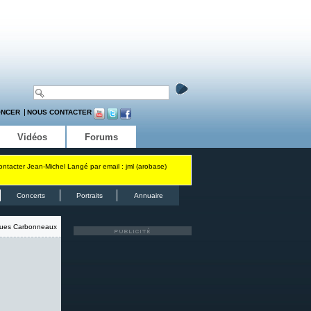
ONCER
NOUS CONTACTER
Vidéos
Forums
contacter Jean-Michel Langé par email : jml (arobase)
Concerts
Portraits
Annuaire
ues Carbonneaux