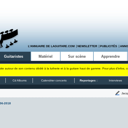
L'ANNUAIRE DE LAGUITARE.COM
NEWSLETTER
PUBLICITÉS
ANN
Guitaristes
Matériel
Sur scène
Apprendre
site autour de son contenu dédié à la lutherie et à la guitare haut de gamme. Pour plus d'infos, 
Cd Albums
Calendrier concerts
Reportages :
Interviews
Jacq
06-2018