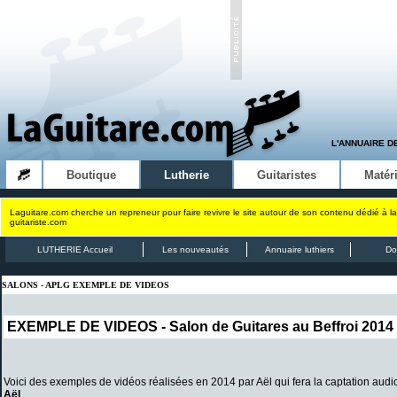
L'ANNUAIRE D
Boutique
Lutherie
Guitaristes
Matéri
Laguitare.com cherche un repreneur pour faire revivre le site autour de son contenu dédié à la
guitariste.com
LUTHERIE Accueil
Les nouveautés
Annuaire luthiers
Do
SALONS - APLG EXEMPLE DE VIDEOS
EXEMPLE DE VIDEOS - Salon de Guitares au Beffroi 2014 -
Voici des exemples de vidéos réalisées en 2014 par Aël qui fera la captation aud
Aël