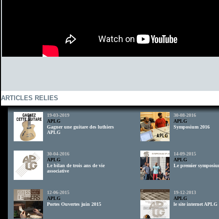
ARTICLES RELIES
19-03-2019
30-08-2016
APLG
APLG
Gagner une guitare des luthiers
Symposium 2016
APLG
30-04-2016
14-09-2015
APLG
APLG
Le bilan de trois ans de vie
Le premier symposi
associative
12-06-2015
19-12-2013
APLG
APLG
Portes Ouvertes juin 2015
le site internet APLG