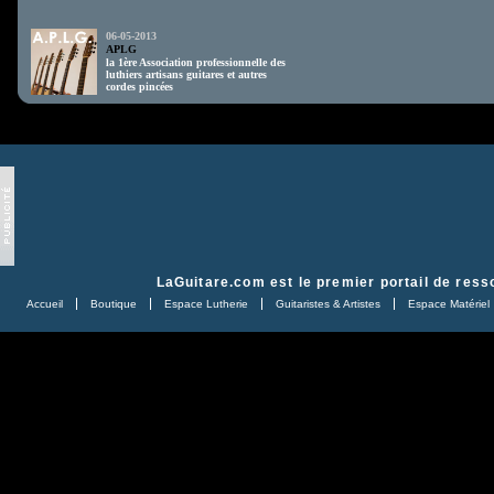
06-05-2013
APLG
la 1ère Association professionnelle des
luthiers artisans guitares et autres
cordes pincées
LaGuitare.com
est le premier portail de ress
Accueil
Boutique
Espace Lutherie
Guitaristes & Artistes
Espace Matériel