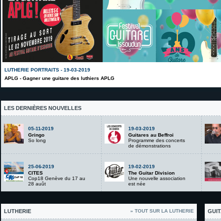
LUTHERIE PORTRAITS - 19-03-2019
APLG - Gagner une guitare des luthiers APLG
LES DERNIÈRES NOUVELLES
05-11-2019
19-03-2019
Gringo
Guitares au Beffroi
So long
Programme des concerts
de démonstrations
25-06-2019
19-02-2019
CITES
The Guitar Division
Cop18 Genève du 17 au
Une nouvelle association
28 auût
est née
LUTHERIE
» TOUT SUR LA LUTHERIE
GUIT