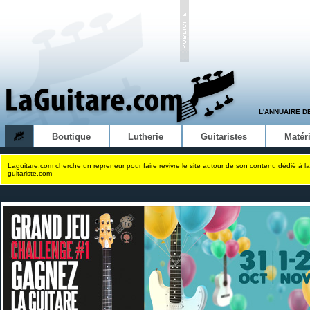
L'ANNUAIRE D
Boutique
Lutherie
Guitaristes
Matéri
Laguitare.com cherche un repreneur pour faire revivre le site autour de son contenu dédié à la
guitariste.com