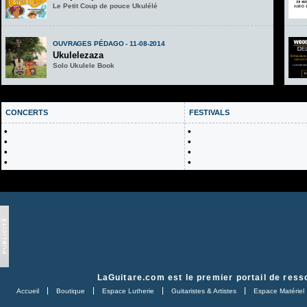
Le Petit Coup de pouce Ukulélé
OUVRAGES PÉDAGO - 11-08-2014
Ukulelezaza
Solo Ukulele Book
CONCERTS
FESTIVALS
•
•
•
•
•
•
•
•
LaGuitare.com
est le premier portail de ress
Accueil
Boutique
Espace Lutherie
Guitaristes & Artistes
Espace Matériel