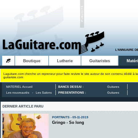
L'ANNUAIRE D
Boutique
Lutherie
Guitaristes
Matéri
Laguitare.com cherche un repreneur pour faire revivre le site autour de son contenu dédié à la
guitariste.com
MATERIEL Accueil
BANCS DESSAI :
Guitares
Les nouveautés
-
Les Salons
PRESENTATIONS :
Guitares
DERNIER ARTICLE PARU
PORTRAITS - 05-11-2019
Gringo - So long