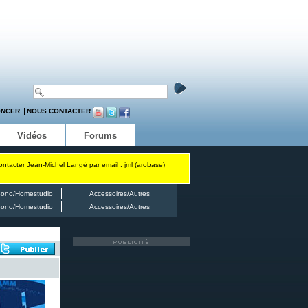
ONCER
NOUS CONTACTER
Vidéos
Forums
contacter Jean-Michel Langé par email : jml (arobase)
ono/Homestudio
Accessoires/Autres
ono/Homestudio
Accessoires/Autres