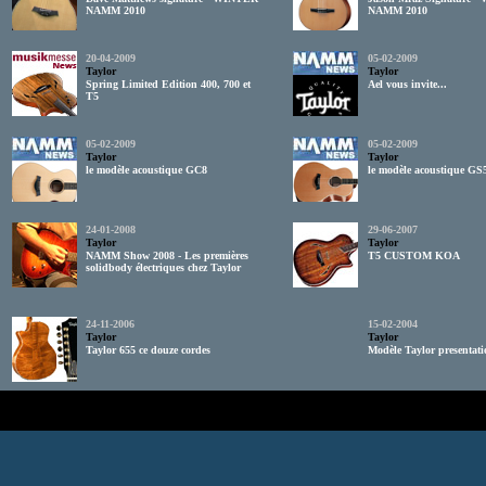
NAMM 2010
NAMM 2010
20-04-2009
05-02-2009
Taylor
Taylor
Spring Limited Edition 400, 700 et
Ael vous invite...
T5
05-02-2009
05-02-2009
Taylor
Taylor
le modèle acoustique GC8
le modèle acoustique GS
24-01-2008
29-06-2007
Taylor
Taylor
NAMM Show 2008 - Les premières
T5 CUSTOM KOA
solidbody électriques chez Taylor
24-11-2006
15-02-2004
Taylor
Taylor
Taylor 655 ce douze cordes
Modèle Taylor presentati