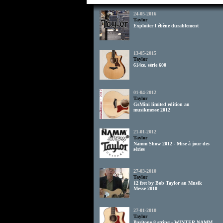
24-05-2016
Taylor
Exploiter l ébène durablement
13-05-2015
Taylor
614ce, série 600
01-04-2012
Taylor
GsMini limited edition au
musikmesse 2012
21-01-2012
Taylor
Namm Show 2012 - Mise à jour des
séries
27-03-2010
Taylor
12 fret by Bob Taylor au Musik
Messe 2010
27-01-2010
Taylor
Baritone 8 string - WINTER NAMM