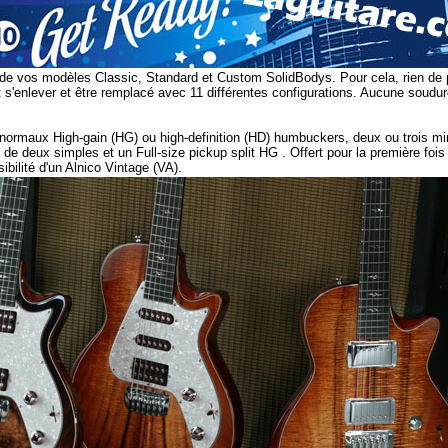
de vos modèles Classic, Standard et Custom SolidBodys. Pour cela, rien de 
 s'enlever et être remplacé avec 11 différentes configurations. Aucune soudure
u normaux High-gain (HG) ou high-definition (HD) humbuckers, deux ou trois 
 de deux simples et un Full-size pickup split HG
.
Offert pour la première fois
ibilité d'un Alnico Vintage (VA).