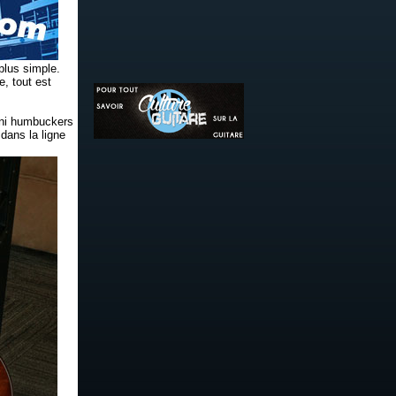
plus simple.
, tout est
mini humbuckers
 dans la ligne