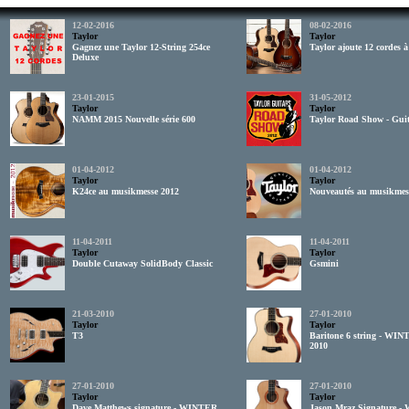
12-02-2016
08-02-2016
Taylor
Taylor
Gagnez une Taylor 12-String 254ce
Taylor ajoute 12 cordes à
Deluxe
23-01-2015
31-05-2012
Taylor
Taylor
NAMM 2015 Nouvelle série 600
Taylor Road Show - Guit
01-04-2012
01-04-2012
Taylor
Taylor
K24ce au musikmesse 2012
Nouveautés au musikmes
11-04-2011
11-04-2011
Taylor
Taylor
Double Cutaway SolidBody Classic
Gsmini
21-03-2010
27-01-2010
Taylor
Taylor
T3
Baritone 6 string - W
2010
27-01-2010
27-01-2010
Taylor
Taylor
Dave Matthews signature - WINTER
Jason Mraz Signature 