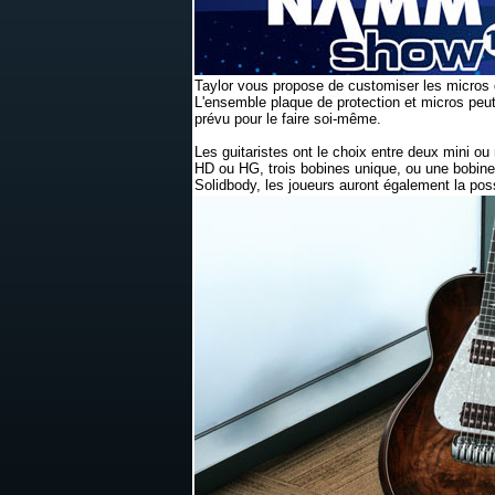
Taylor vous propose de customiser les micros 
L'ensemble plaque de protection et micros peut
prévu pour le faire soi-même.
Les guitaristes ont le choix entre deux mini o
HD ou HG, trois bobines unique, ou une bobine
Solidbody, les joueurs auront également la poss