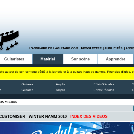
L'ANNUAIRE DE LAGUITARE.COM
NEWSLETTER
PUBLICITÉS
ANN
Guitaristes
Matériel
Sur scène
Apprendre
site autour de son contenu dédié à la lutherie et à la guitare haut de gamme. Pour plus d'infos, 
Guitares
Amplis
Effets/Pédales
S
:
Guitares
Amplis
Effets/Pédales
S
VOS MICROS
 CUSTOMISER - WINTER NAMM 2010 -
INDEX DES VIDEOS