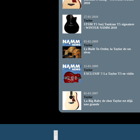
2010
27-01-2010
Taylor
STSM T5 Serj Tankian T5 signature
- WINTER NAMM 2010
05-02-2009
Taylor
Le Built To Order, la Taylor de ses
rêves
15-01-2009
Taylor
EXCLUSIF !! La Taylor T3 en vidéo
05-03-2007
Taylor
La Big Baby de chez Taylor est déjà
une grande