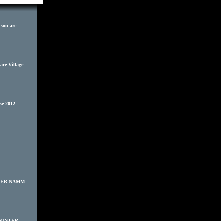
 son arc
are Village
se 2012
INTER NAMM
- WINTER