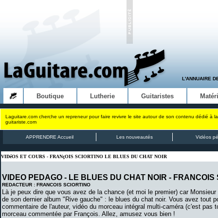
L'ANNUAIRE D
Boutique
Lutherie
Guitaristes
Matéri
Laguitare.com cherche un repreneur pour faire revivre le site autour de son contenu dédié à la
guitariste.com
APPRENDRE Accueil
Les nouveautés
Vidéos p
VIDéOS ET COURS - FRANçOIS SCIORTINO LE BLUES DU CHAT NOIR
VIDEO PEDAGO - LE BLUES DU CHAT NOIR - FRANCOIS
REDACTEUR : FRANCOIS SCIORTINO
Là je peux dire que vous avez de la chance (et moi le premier) car Monsieur 
de son dernier album "Rive gauche" : le blues du chat noir. Vous avez tout pou
commentaire de l'auteur, vidéo du morceau intégral multi-caméra (c'est pas to
morceau commentée par François. Allez, amusez vous bien !