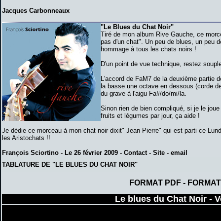
Jacques Carbonneaux
"Le Blues du Chat Noir"
Tiré de mon album Rive Gauche, ce morceau
pas d'un chat". Un peu de blues, un peu de
hommage à tous les chats noirs !
D'un point de vue technique, restez soupl
L'accord de FaM7 de la deuxième partie 
la basse une octave en dessous (corde de 
du grave à l'aigu Fa#/do/mi/la.
Sinon rien de bien compliqué, si je le jou
fruits et légumes par jour, ça aide !
Je dédie ce morceau à mon chat noir dixit" Jean Pierre" qui est parti ce Lundi
les Aristochats !!
François Sciortino
- Le 26 février 2009
- Contact -
Site
-
email
TABLATURE DE "LE BLUES DU CHAT NOIR"
FORMAT PDF
-
FORMAT
Le blues du Chat Noir - V