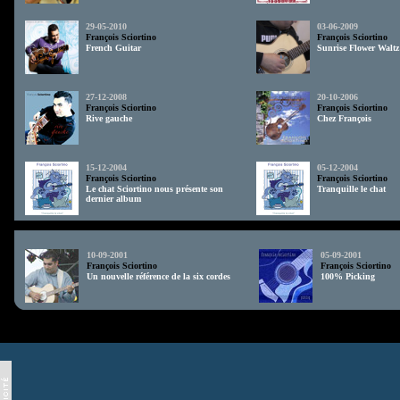
29-05-2010
03-06-2009
François Sciortino
François Sciortino
French Guitar
Sunrise Flower Waltz
27-12-2008
20-10-2006
François Sciortino
François Sciortino
Rive gauche
Chez François
15-12-2004
05-12-2004
François Sciortino
François Sciortino
Le chat Sciortino nous présente son
Tranquille le chat
dernier album
td>
10-09-2001
05-09-2001
François Sciortino
François Sciortino
Un nouvelle référence de la six cordes
100% Picking