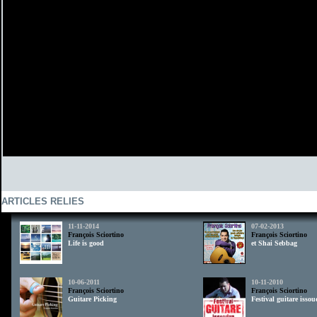
ARTICLES RELIES
11-11-2014
07-02-2013
François Sciortino
François Sciortino
Life is good
et Shai Sebbag
10-06-2011
10-11-2010
François Sciortino
François Sciortino
Guitare Picking
Festival guitare isso