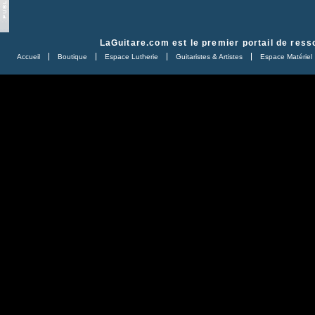
LaGuitare.com
est le premier portail de ress
Accueil
Boutique
Espace Lutherie
Guitaristes & Artistes
Espace Matériel