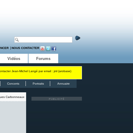
ONCER
NOUS CONTACTER
Vidéos
Forums
contacter Jean-Michel Langé par email : jml (arobase)
Concerts
Portraits
Annuaire
ues Carbonneaux