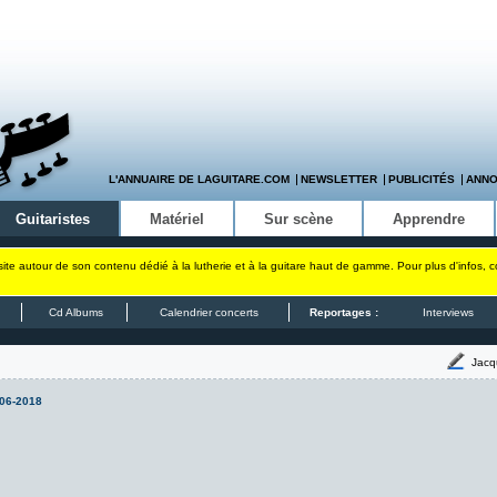
L'ANNUAIRE DE LAGUITARE.COM
NEWSLETTER
PUBLICITÉS
ANN
Guitaristes
Matériel
Sur scène
Apprendre
site autour de son contenu dédié à la lutherie et à la guitare haut de gamme. Pour plus d'infos, 
Cd Albums
Calendrier concerts
Reportages :
Interviews
Jacq
06-2018