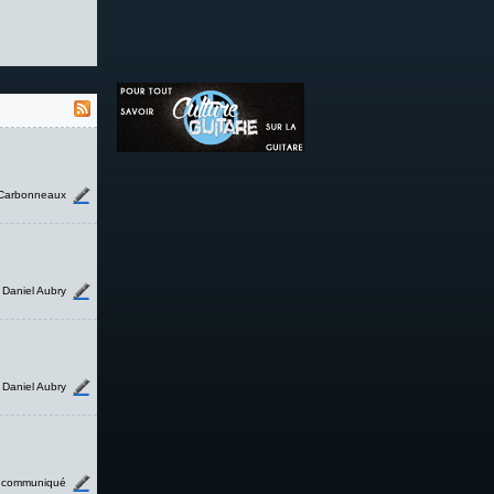
Carbonneaux
Daniel Aubry
Daniel Aubry
communiqué