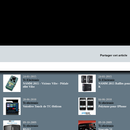
Partager cet article
24-01-2015
24-01-2015
Tc-Electronic
Tc-Electronic
NAMM 2015 - Vicious Vibe - Pédale
NAMM 2015 Baffles pour 
effet Vibe
K
20-06-2010
04-06-2010
Tc-electronic
Tc-electronic
Voicelive Touch de TC-Helicon
Polytune pour IPhone
09-10-2009
09-10-2009
Tc-electronic
Tc-electronic
RS112
Staccato 51