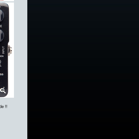
de !!