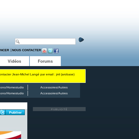
ONCER
NOUS CONTACTER
Vidéos
Forums
contacter Jean-Michel Langé par email : jml (arobase)
ono/Homestudio
Accessoires/Autres
ono/Homestudio
Accessoires/Autres