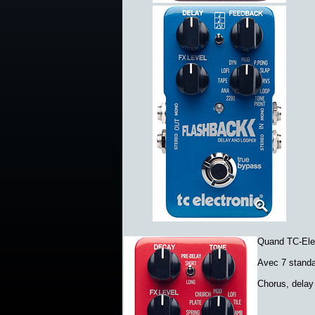
Quand TC-Elect
Avec 7 standar
Chorus, delay e