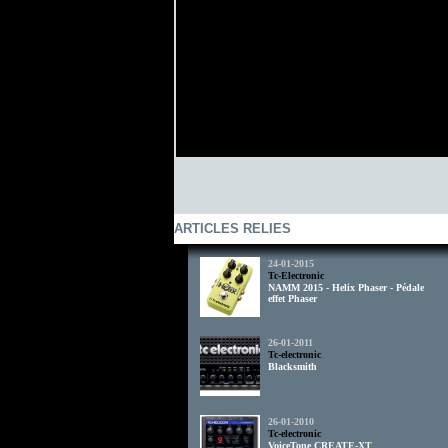
ARTICLES RELIES
24-01-2015
Tc-Electronic
NAMM 2015 - Helix Phaser - Pédale
effet Phaser
26-01-2011
Tc-electronic
Blacksmith
26-01-2010
Tc-electronic
VoiceTone CREATE-XT