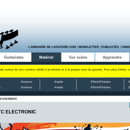
L'ANNUAIRE DE LAGUITARE.COM
NEWSLETTER
PUBLICITÉS
ANN
Guitaristes
Matériel
Sur scène
Apprendre
site autour de son contenu dédié à la lutherie et à la guitare haut de gamme. Pour plus d'infos, 
Guitares
Amplis
Effets/Pédales
S
:
Guitares
Amplis
Effets/Pédales
S
 TONEPRINT
TC ELECTRONIC