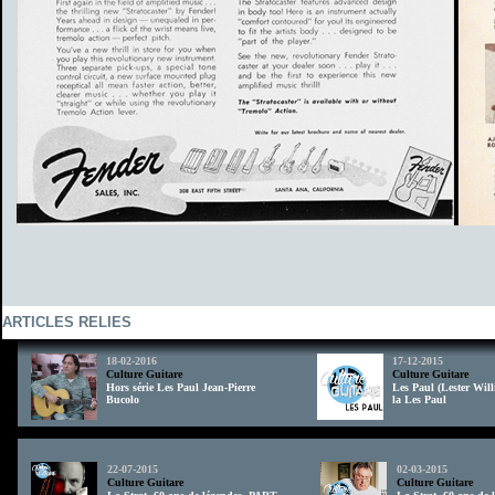
ARTICLES RELIES
18-02-2016
17-12-2015
Culture Guitare
Culture Guitare
Hors série Les Paul Jean-Pierre
Les Paul (Lester Will
Bucolo
la Les Paul
td>
22-07-2015
02-03-2015
Culture Guitare
Culture Guitare