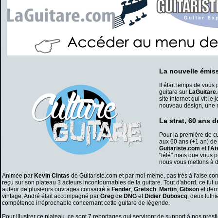
La nouvelle émiss
Il était temps de vous 
guitare sur
LaGuitare
site internet qui vit 
nouveau design, une n
La strat, 60 ans 
Pour la première de cu
aux 60 ans (+1 an) de 
Guitariste.com
et l'
At
"télé" mais que vous p
nous vous mettons à di
Animée par
Kevin Cintas
de Guitariste.com et par moi-même, pas très à l'aise co
reçu sur son plateau 3 acteurs incontournables de la guitare. Tout d'abord, ce fut 
auteur de plusieurs ouvrages consacré à
Fender
,
Gretsch
,
Martin
,
Gibson
et der
vintage, André était accompagné par
Greg
de
DNG
et
Didier
Duboscq
, deux luth
compétence irréprochable concernant cette guitare de légende.
Pour illustrer ce plateau, ce sont 7 reportages qui serviront de support à nos pre