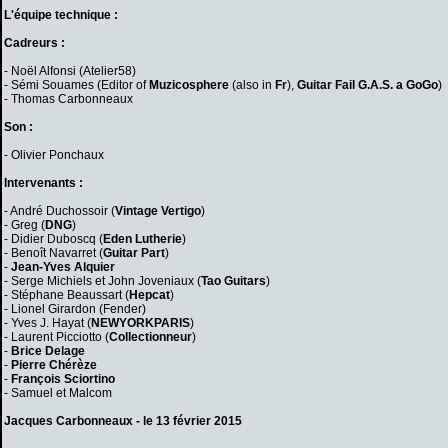
L'équipe technique :
Cadreurs :
- Noël Alfonsi (Atelier58)
- Sémi Souames (Editor of
Muzicosphere
(also in
Fr
),
Guitar Fail
G.A.S. a GoGo
)
- Thomas Carbonneaux
Son :
- Olivier Ponchaux
Intervenants :
- André Duchossoir (
Vintage Vertigo
)
- Greg (
DNG
)
- Didier Duboscq (
Eden Lutherie
)
- Benoît Navarret (
Guitar Part
)
-
Jean-Yves Alquier
- Serge Michiels et John Joveniaux (
Tao Guitars
)
- Stéphane Beaussart (
Hepcat
)
- Lionel Girardon (Fender)
- Yves J. Hayat (
NEWYORKPARIS
)
- Laurent Picciotto (
Collectionneur
)
-
Brice Delage
-
Pierre Chérèze
-
François Sciortino
- Samuel et Malcom
Jacques Carbonneaux - le 13 février 2015