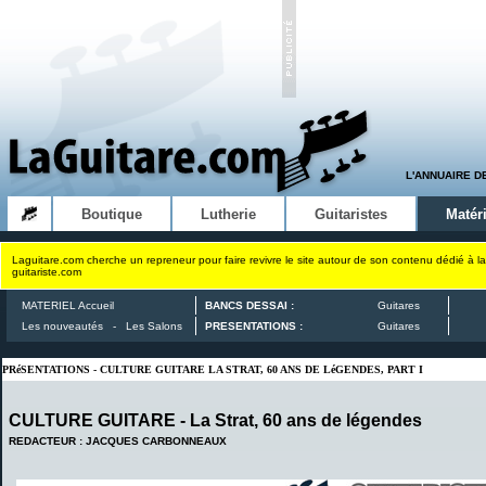
L'ANNUAIRE D
Boutique
Lutherie
Guitaristes
Matéri
Laguitare.com cherche un repreneur pour faire revivre le site autour de son contenu dédié à la
guitariste.com
MATERIEL Accueil
BANCS DESSAI :
Guitares
Les nouveautés
-
Les Salons
PRESENTATIONS :
Guitares
PRéSENTATIONS - CULTURE GUITARE LA STRAT, 60 ANS DE LéGENDES, PART I
CULTURE GUITARE - La Strat, 60 ans de légendes
REDACTEUR : JACQUES CARBONNEAUX