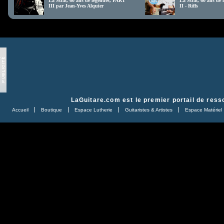
La Strat, 60 ans de légendes, PART
La Strat, 60 ans de
III par Jean-Yves Alquier
II - Riffs
LaGuitare.com
est le premier portail de ress
Accueil
Boutique
Espace Lutherie
Guitaristes & Artistes
Espace Matériel