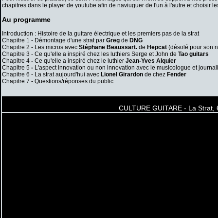
chapitres dans le player de youtube afin de naviuguer de l'un à l'autre et choisir 
Au programme
Introduction : Histoire de la guitare électrique et les premiers pas de la strat
Chapitre 1 - Démontage d'une strat par
Greg
de
DNG
Chapitre 2 - Les micros avec
Stéphane Beaussart.
de
Hepcat
(désolé pour son n
Chapitre 3 - Ce qu'elle a inspiré chez les luthiers Serge et John de
Tao guitars
Chapitre 4
-
Ce qu'elle a inspiré chez le luthier
Jean-Yves Alquier
Chapitre 5
-
L'aspect innovation ou non innovation avec le musicologue et journal
Chapitre 6 - La strat aujourd'hui avec
Lionel Girardon
de chez
Fender
Chapitre 7 - Questions/réponses du public
CULTURE GUITARE - La Strat, 