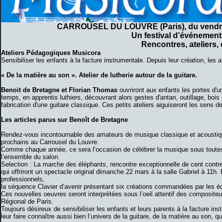
CARROUSEL DU LOUVRE (Paris), du vendre
Un festival d’événement
Rencontres, ateliers
Ateliers Pédagogiques Musicora
Sensibiliser les enfants à la facture instrumentale. Depuis leur création, les a
« De la matière au son ». Atelier de lutherie autour de la guitare.
Benoit de Bretagne et Florian Thomas
ouvriront aux enfants les portes d'un
temps, en apprentis luthiers, découvrant alors gestes d'antan, outillage, boi
fabrication d'une guitare classique. Ces petits ateliers aiguiseront les sens d
Les articles parus sur Benoît de Bretagne
Rendez-vous incontournable des amateurs de musique classique et acousti
prochains au Carrousel du Louvre.
Comme chaque année, ce sera l’occasion de célébrer la musique sous tout
l’ensemble du salon.
Selection : La marche des éléphants, rencontre exceptionnelle de cent cont
qui offriront un spectacle original dimanche 22 mars à la salle Gabriel à 11h
professionnels,
la séquence Clavier d’avenir présentant six créations commandées par les éd
Ces nouvelles oeuvres seront interprétées sous l’oeil attentif des composit
Régional de Paris.
Toujours désireux de sensibiliser les enfants et leurs parents à la facture inst
leur faire connaître aussi bien l’univers de la guitare, de la matière au son, q