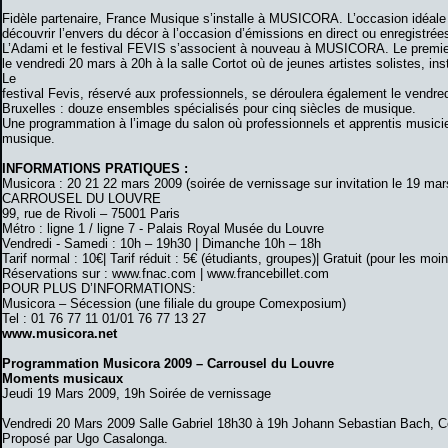
Fidèle partenaire, France Musique s’installe à MUSICORA. L’occasion idéale
découvrir l’envers du décor à l’occasion d’émissions en direct ou enregistrée
L’Adami et le festival FEVIS s’associent à nouveau à MUSICORA. Le premier
le vendredi 20 mars à 20h à la salle Cortot où de jeunes artistes solistes, in
Le
festival Fevis, réservé aux professionnels, se déroulera également le vendred
Bruxelles : douze ensembles spécialisés pour cinq siècles de musique.
Une programmation à l’image du salon où professionnels et apprentis musici
musique.
INFORMATIONS PRATIQUES :
Musicora : 20 21 22 mars 2009 (soirée de vernissage sur invitation le 19 mar
CARROUSEL DU LOUVRE
99, rue de Rivoli – 75001 Paris
Métro : ligne 1 / ligne 7 - Palais Royal Musée du Louvre
Vendredi - Samedi : 10h – 19h30 | Dimanche 10h – 18h
Tarif normal : 10€| Tarif réduit : 5€ (étudiants, groupes)| Gratuit (pour les mo
Réservations sur : www.fnac.com | www.francebillet.com
POUR PLUS D’INFORMATIONS:
Musicora – Sécession (une filiale du groupe Comexposium)
Tel : 01 76 77 11 01/01 76 77 13 27
www.musicora.net
Programmation Musicora 2009 – Carrousel du Louvre
Moments musicaux
Jeudi 19 Mars 2009, 19h Soirée de vernissage
Vendredi 20 Mars 2009 Salle Gabriel 18h30 à 19h Johann Sebastian Bach, Co
Proposé par Ugo Casalonga.