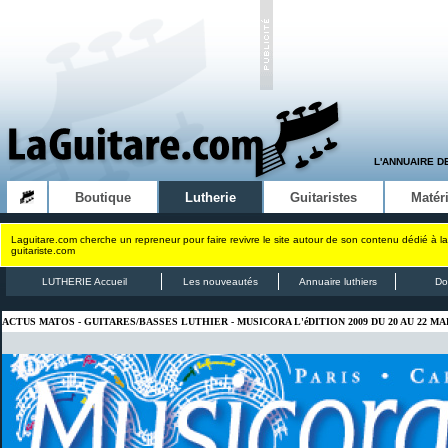
L'ANNUAIRE D
Boutique
Lutherie
Guitaristes
Matéri
Laguitare.com cherche un repreneur pour faire revivre le site autour de son contenu dédié à la
guitariste.com
LUTHERIE Accueil
Les nouveautés
Annuaire luthiers
Do
ACTUS MATOS - GUITARES/BASSES LUTHIER - MUSICORA L'éDITION 2009 DU 20 AU 22 MA