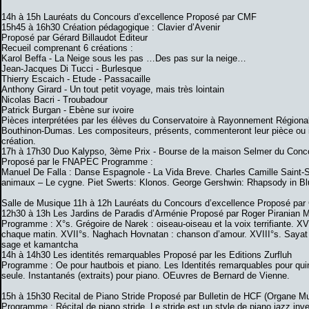
14h à 15h Lauréats du Concours d’excellence Proposé par CMF
15h45 à 16h30 Création pédagogique : Clavier d’Avenir
Proposé par Gérard Billaudot Editeur
Recueil comprenant 6 créations :
Karol Beffa - La Neige sous les pas …Des pas sur la neige…
Jean-Jacques Di Tucci - Burlesque
Thierry Escaich - Etude - Passacaille
Anthony Girard - Un tout petit voyage, mais très lointain
Nicolas Bacri - Troubadour
Patrick Burgan - Ebène sur ivoire
Pièces interprétées par les élèves du Conservatoire à Rayonnement Régional 
Bouthinon-Dumas. Les compositeurs, présents, commenteront leur pièce ou i
création.
17h à 17h30 Duo Kalypso, 3ème Prix - Bourse de la maison Selmer du Con
Proposé par le FNAPEC Programme :
Manuel De Falla : Danse Espagnole - La Vida Breve. Charles Camille Saint-
animaux – Le cygne. Piet Swerts: Klonos. George Gershwin: Rhapsody in Blu
Salle de Musique 11h à 12h Lauréats du Concours d’excellence Proposé pa
12h30 à 13h Les Jardins de Paradis d’Arménie Proposé par Roger Piranian 
Programme : X°s. Grégoire de Narek : oiseau-oiseau et la voix terrifiante. XV
chaque matin. XVII°s. Naghach Hovnatan : chanson d’amour. XVIII°s. Sayat 
sage et kamantcha
14h à 14h30 Les identités remarquables Proposé par les Editions Zurfluh
Programme : Oe pour hautbois et piano. Les Identités remarquables pour quin
seule. Instantanés (extraits) pour piano. OEuvres de Bernard de Vienne.
15h à 15h30 Recital de Piano Stride Proposé par Bulletin de HCF (Organe Mu
Programme : Récital de piano stride. Le stride est un style de piano jazz inv