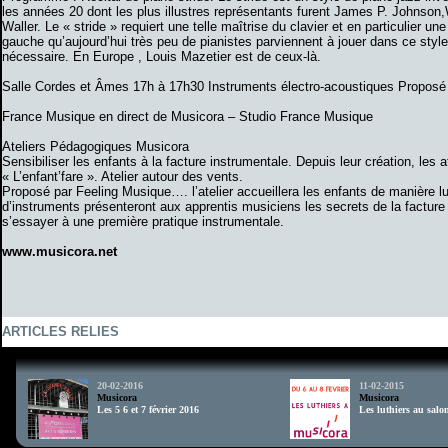
les années 20 dont les plus illustres représentants furent James P. Johnson,
Waller. Le « stride » requiert une telle maîtrise du clavier et en particulier une 
gauche qu’aujourd’hui très peu de pianistes parviennent à jouer dans ce styl
nécessaire. En Europe , Louis Mazetier est de ceux-là.
Salle Cordes et Âmes 17h à 17h30 Instruments électro-acoustiques Proposé 
France Musique en direct de Musicora – Studio France Musique
Ateliers Pédagogiques Musicora
Sensibiliser les enfants à la facture instrumentale. Depuis leur création, les a
« L’enfant’fare ». Atelier autour des vents.
Proposé par Feeling Musique…. l’atelier accueillera les enfants de manière 
d’instruments présenteront aux apprentis musiciens les secrets de la facture
s’essayer à une première pratique instrumentale.
www.musicora.net
ARTICLES RELIES
td>
20-02-2016
11-02-2015
Musicora
Musicora
Les 5 6 et 7 février 2016
Les luthiers au salo