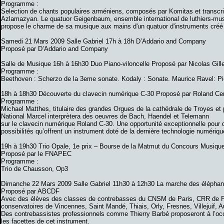
Programme :
Selection de chants populaires arméniens, composés par Komitas et transcri
Azlamazyan. Le quatuor Geigenbaum, ensemble international de luthiers-m
propose le charme de sa musique aux mains d'un quatuor d'instruments créé
Samedi 21 Mars 2009 Salle Gabriel 17h à 18h D’Addario and Company
Proposé par D’Addario and Company
Salle de Musique 16h à 16h30 Duo Piano-viloncelle Proposé par Nicolas Gill
Programme :
Beethoven : Scherzo de la 3eme sonate. Kodaly : Sonate. Maurice Ravel: P
18h à 18h30 Découverte du clavecin numérique C-30 Proposé par Roland Ce
Programme :
Michael Matthes, titulaire des grandes Orgues de la cathédrale de Troyes et
National Marcel interprètera des oeuvres de Bach, Haendel et Telemann
sur le clavecin numérique Roland C-30. Une opportunité exceptionnelle pour d
possibilités qu’offrent un instrument doté de la dernière technologie numériqu
19h à 19h30 Trio Opale, 1e prix – Bourse de la Matmut du Concours Musiq
Proposé par le FNAPEC
Programme :
Trio de Chausson, Op3
Dimanche 22 Mars 2009 Salle Gabriel 11h30 à 12h30 La marche des éléphant
Proposé par ABCDF
Avec des élèves des classes de contrebasses du CNSM de Paris, CRR de P
conservatoires de Vincennes, Saint Mandé, Thiais, Orly, Fresnes, Villejuif, A
Des contrebassistes professionnels comme Thierry Barbé proposeront à l’oc
les facettes de cet instrument.