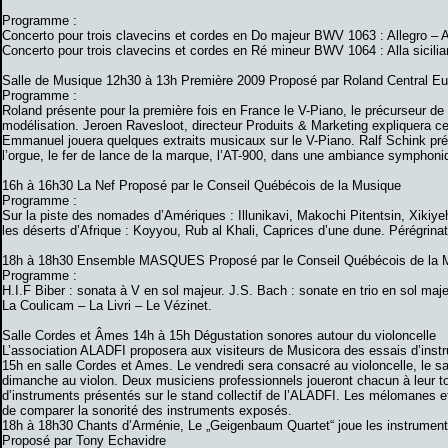
Programme :
Concerto pour trois clavecins et cordes en Do majeur BWV 1063 : Allegro – A
Concerto pour trois clavecins et cordes en Ré mineur BWV 1064 : Alla sicilia
Salle de Musique 12h30 à 13h Première 2009 Proposé par Roland Central E
Programme :
Roland présente pour la première fois en France le V-Piano, le précurseur de 
modélisation. Jeroen Ravesloot, directeur Produits & Marketing expliquera c
Emmanuel jouera quelques extraits musicaux sur le V-Piano. Ralf Schink p
l’orgue, le fer de lance de la marque, l’AT-900, dans une ambiance symphoni
16h à 16h30 La Nef Proposé par le Conseil Québécois de la Musique
Programme :
Sur la piste des nomades d’Amériques : Illunikavi, Makochi Pitentsin, Xikiye
les déserts d’Afrique : Koyyou, Rub al Khali, Caprices d’une dune. Pérégrinati
18h à 18h30 Ensemble MASQUES Proposé par le Conseil Québécois de la 
Programme :
H.I.F Biber : sonata à V en sol majeur. J.S. Bach : sonate en trio en sol maj
La Coulicam – La Livri – Le Vézinet.
Salle Cordes et Âmes 14h à 15h Dégustation sonores autour du violoncelle
L’association ALADFI proposera aux visiteurs de Musicora des essais d’inst
15h en salle Cordes et Ames. Le vendredi sera consacré au violoncelle, le sam
dimanche au violon. Deux musiciens professionnels joueront chacun à leur to
d’instruments présentés sur le stand collectif de l’ALADFI. Les mélomanes et 
de comparer la sonorité des instruments exposés.
18h à 18h30 Chants d’Arménie, Le „Geigenbaum Quartet“ joue les instrumen
Proposé par Tony Echavidre