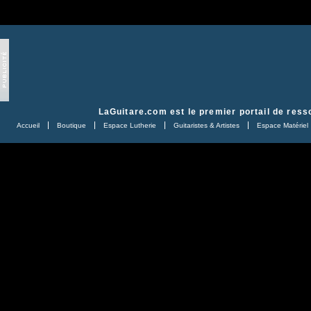
LaGuitare.com
est le premier portail de ress
Accueil
Boutique
Espace Lutherie
Guitaristes & Artistes
Espace Matériel