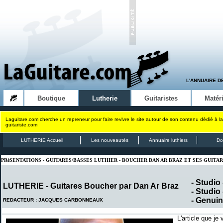
L'ANNUAIRE D
Boutique
Lutherie
Guitaristes
Matéri
Laguitare.com cherche un repreneur pour faire revivre le site autour de son contenu dédié à la
guitariste.com
LUTHERIE Accueil
Les nouveautés
Annuaire luthiers
Do
PRéSENTATIONS - GUITARES/BASSES LUTHIER - BOUCHER DAN AR BRAZ ET SES GUIT
- Studio
LUTHERIE - Guitares Boucher par Dan Ar Braz
- Studio
- Genuin
REDACTEUR : JACQUES CARBONNEAUX
L'article que je