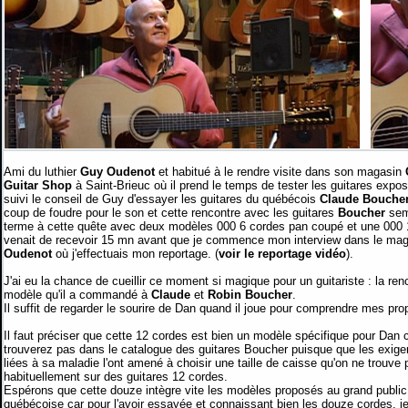
Ami du luthier
Guy Oudenot
et habitué à le rendre visite dans son magasin
Guitar Shop
à Saint-Brieuc où il prend le temps de tester les guitares expo
suivi le conseil de Guy d'essayer les guitares du québécois
Claude Bouche
coup de foudre pour le son et cette rencontre avec les guitares
Boucher
sem
terme à cette quête avec deux modèles 000 6 cordes pan coupé et une 000 1
venait de recevoir 15 mn avant que je commence mon interview dans le ma
Oudenot
où j'effectuais mon reportage. (
voir le reportage vidéo
).
J'ai eu la chance de cueillir ce moment si magique pour un guitariste : la ren
modèle qu'il a commandé à
Claude
et
Robin
Boucher
.
Il suffit de regarder le sourire de Dan quand il joue pour comprendre mes pro
Il faut préciser que cette 12 cordes est bien un modèle spécifique pour Dan 
trouverez pas dans le catalogue des guitares Boucher puisque que les exig
liées à sa maladie l'ont amené à choisir une taille de caisse qu'on ne trouve 
habituellement sur des guitares 12 cordes.
Espérons que cette douze intègre vite les modèles proposés au grand public
québécoise car pour l'avoir essayée et connaissant bien les douze cordes, j