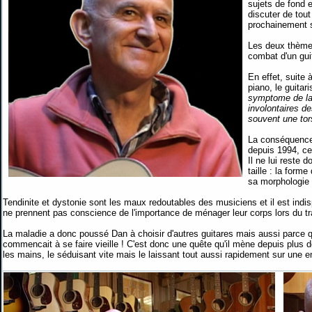
sujets de fond e
discuter de tout
prochainement s
Les deux thèmes 
combat d'un guit
En effet, suite
piano, le guitar
symptome de la 
involontaires d
souvent une tor
La conséquence p
depuis 1994, ce 
Il ne lui reste 
taille : la form
sa morphologie 
Tendinite et dystonie sont les maux redoutables des musiciens et il est indis
ne prennent pas conscience de l'importance de ménager leur corps lors du tra
La maladie a donc poussé Dan à choisir d'autres guitares mais aussi parce qu
commencait à se faire vieille ! C'est donc une quête qu'il mène depuis plus
les mains, le séduisant vite mais le laissant tout aussi rapidement sur une e