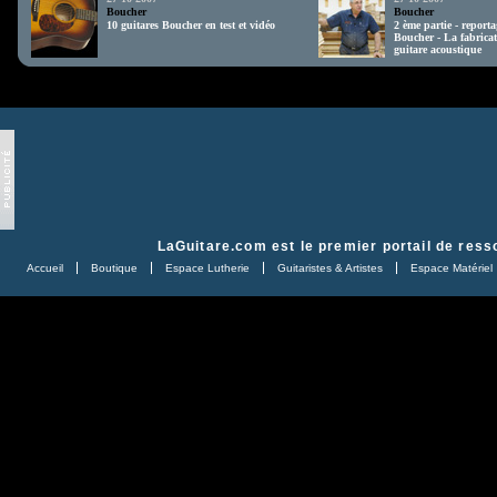
Boucher
Boucher
10 guitares Boucher en test et vidéo
2 ème partie - reporta
Boucher - La fabrica
guitare acoustique
LaGuitare.com
est le premier portail de ress
Accueil
Boutique
Espace Lutherie
Guitaristes & Artistes
Espace Matériel