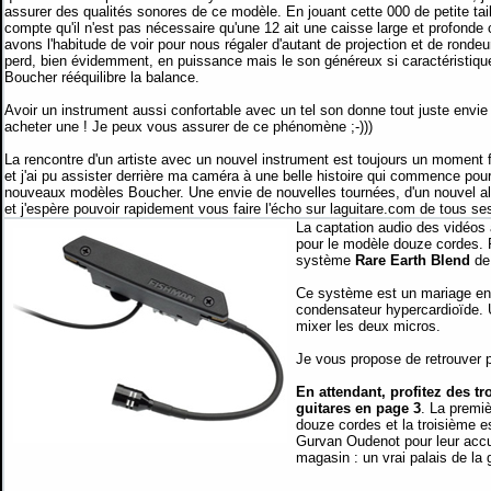
assurer des qualités sonores de ce modèle. En jouant cette 000 de petite tail
compte qu'il n'est pas nécessaire qu'une 12 ait une caisse large et profon
avons l'habitude de voir pour nous régaler d'autant de projection et de rondeur
perd, bien évidemment, en puissance mais le son généreux si caractéristiqu
Boucher rééquilibre la balance.
Avoir un instrument aussi confortable avec un tel son donne tout juste envie
acheter une ! Je peux vous assurer de ce phénomène ;-)))
La rencontre d'un artiste avec un nouvel instrument est toujours un moment 
et j'ai pu assister derrière ma caméra à une belle histoire qui commence po
nouveaux modèles Boucher. Une envie de nouvelles tournées, d'un nouvel album 
et j'espère pouvoir rapidement vous faire l'écho sur laguitare.com de tous se
La captation audio des vidéos
pour le modèle douze cordes. P
système
Rare Earth Blend
de
Ce système est un mariage en
condensateur hypercardioïde. 
mixer les deux micros.
Je vous propose de retrouver p
En attendant, profitez des tro
guitares en page 3
. La premi
douze cordes et la troisième 
Gurvan Oudenot pour leur accue
magasin : un vrai palais de la g