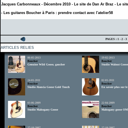
Jacques Carbonneaux - Décembre 2010 -
Le site de Dan Ar Braz
-
Le si
-
Les guitares Boucher à Paris : prendre contact avec l'atelier58
PAGES :
1
-
2
-
3
ARTICLES RELIES
06-05-2013
19-02-2013
Boucher
Boucher
Genuine Wild Goose, gaucher
Studio Walnut Goose
24-01-2011
02-01-2011
Boucher
Boucher
Studio Alancia Goose Gold Touch
En savoir plus sur l
03-06-2009
22-04-2009
Boucher
Boucher
Studio Mahogany Goose
Mahogany goose OM
27-10-2007
27-10-2007