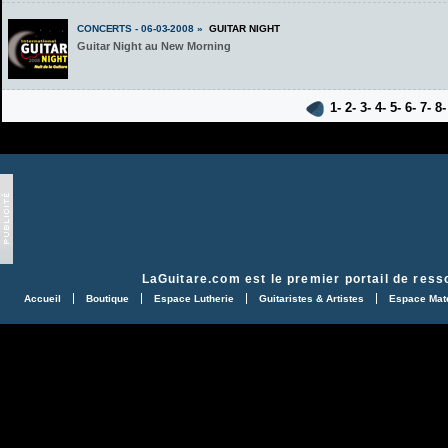
CONCERTS - 06-03-2008 »
GUITAR NIGHT
Guitar Night au New Morning
1-
2-
3-
4-
5-
6-
7-
8
LaGuitare.com
est le premier portail de ress
Accueil
Boutique
Espace Lutherie
Guitaristes & Artistes
Espace Maté