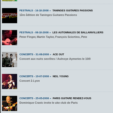
FESTIVALS - 16-10-2008 »
TANINGES GUITARES PASSIONS
1ère édition de Taninges Guitares Passions
FESTIVALS - 08-10-2008 »
LES AUTOMNALES DE BALLAINVILLIERS
Peter Finger, Martin Taylor, François Sciortino, Pete
CONCERTS - 31-08-2008 »
ACE OUT
Concert aux nuits secrètes / Aulnoye Aymeries le 10/0
CONCERTS - 19-07-2008 »
NEIL YOUNG
Concert à Lyon
CONCERTS - 25-05-2008 »
PARIS GUITARE RENDEZ-VOUS
Dominique Cravic invite le uke club de Paris