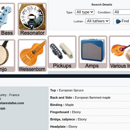
Search Details
Type :
Condition :
Luthier :
Top :
European Spruce
untry : France
Back and Side :
European flammed maple
9
itareslafee.com
Binding :
Maple
ion
Fingerboard :
Ebony
Bridge, tailpiece :
Ebony
Headplate :
Ebony