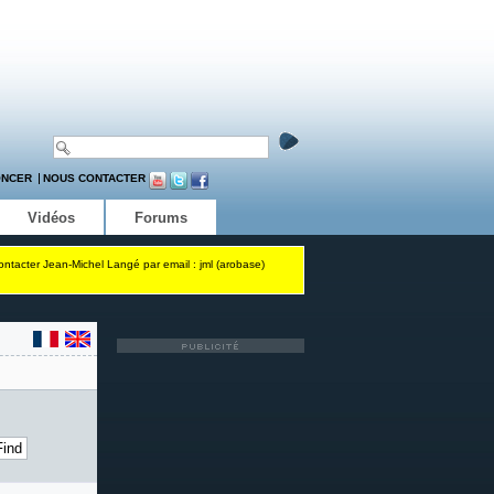
ONCER
NOUS CONTACTER
Vidéos
Forums
contacter Jean-Michel Langé par email : jml (arobase)