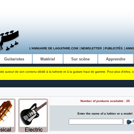
L'ANNUAIRE DE LAGUITARE.COM
NEWSLETTER
PUBLICITÉS
ANN
Guitaristes
Matériel
Sur scène
Apprendre
site autour de son contenu dédié à la lutherie et à la guitare haut de gamme. Pour plus d'infos, 
Number of products available : 25
Enter the name of a luthier or a model