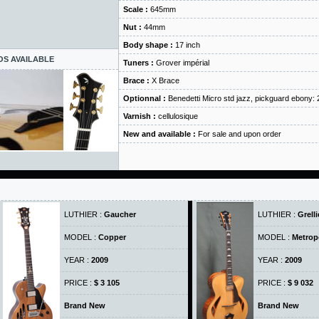
Scale :
645mm
Nut :
44mm
Body shape :
17 inch
OS AVAILABLE
Tuners :
Grover impérial
Brace :
X Brace
Optionnal :
Benedetti Micro std jazz, pickguard ebony:
Varnish :
cellulosique
New and available :
For sale and upon order
LUTHIER :
Gaucher
LUTHIER :
Grelli
MODEL :
Copper
MODEL :
Metrop
YEAR :
2009
YEAR :
2009
PRICE :
$ 3 105
PRICE :
$ 9 032
Brand New
Brand New