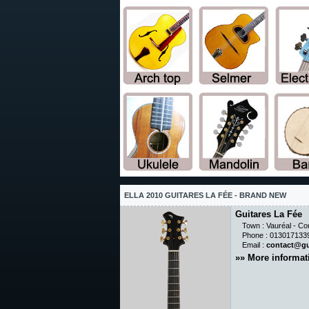
ELLA 2010 GUITARES LA FÉE - BRAND NEW
Guitares La Fée
Town : Vauréal - Co
Phone : 013017133
Email :
contact@gu
»»
More informat