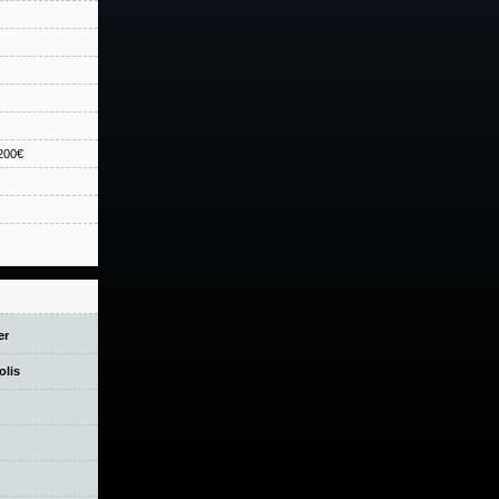
 200€
er
olis