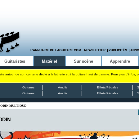
L'ANNUAIRE DE LAGUITARE.COM
NEWSLETTER
PUBLICITÉS
ANN
Guitaristes
Matériel
Sur scène
Apprendre
site autour de son contenu dédié à la lutherie et à la guitare haut de gamme. Pour plus d'infos, 
Guitares
Amplis
Effets/Pédales
S
:
Guitares
Amplis
Effets/Pédales
S
 GODIN MULTIOUD
ODIN