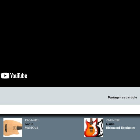
Partager cet article
19-04-2011
29-09-2009
Godin
Godin
MultiOud
Richmond Dorchester