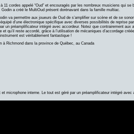
 à 11 cordes appelé “Oud” et encouragés par les nombreux musiciens qui se 
t, Godin a créé le MultiOud présent dorénavant dans la famille multiac.
n va permettre aux joueurs de Oud de s’amplifier sur scène et de se sonori
 équipé d’une électronique spécifique avec diverses possibilités de reprise pa
 par un préamplificateur intégré avec accordeur. Notez que contrairement aux 
e et qu’il reste accordé, grâce à l’utilisation de mécaniques d’accordage créée
instrument est véritablement fantastique !
ain à Richmond dans la province de Québec, au Canada
et microphone interne. Le tout est géré par un préamplificateur intégré avec 