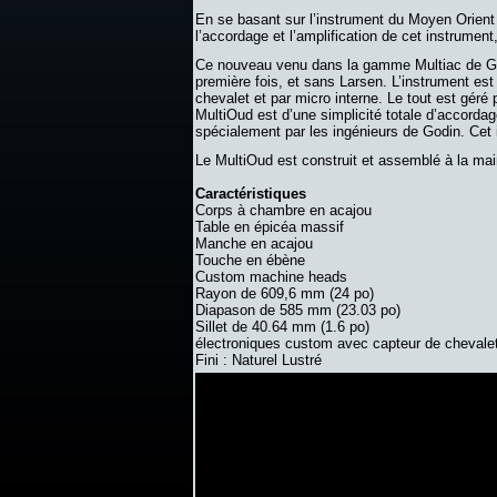
En se basant sur l’instrument du Moyen Orient
l’accordage et l’amplification de cet instrumen
Ce nouveau venu dans la gamme Multiac de Godi
première fois, et sans Larsen. L’instrument est
chevalet et par micro interne. Le tout est géré
MultiOud est d’une simplicité totale d’accordag
spécialement par les ingénieurs de Godin. Cet 
Le MultiOud est construit et assemblé à la m
Caractéristiques
Corps à chambre en acajou
Table en épicéa massif
Manche en acajou
Touche en ébène
Custom machine heads
Rayon de 609,6 mm (24 po)
Diapason de 585 mm (23.03 po)
Sillet de 40.64 mm (1.6 po)
électroniques custom avec capteur de chevalet 
Fini : Naturel Lustré