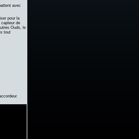
battent avec
ser pour la
r capteur de
autres Ouds, le
s tout
accordeur.