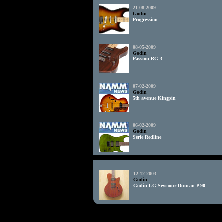
21-08-2009
Godin
Progression
08-05-2009
Godin
Passion RG-3
07-02-2009
Godin
5th avenue Kingpin
06-02-2009
Godin
Série Redline
td>
12-12-2003
Godin
Godin LG Seymour Duncan P 90