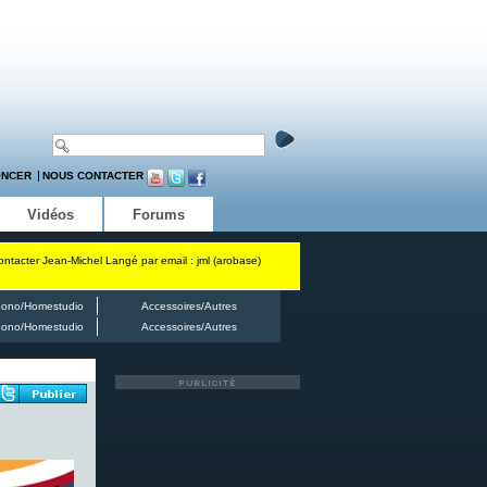
ONCER
NOUS CONTACTER
Vidéos
Forums
contacter Jean-Michel Langé par email : jml (arobase)
ono/Homestudio
Accessoires/Autres
ono/Homestudio
Accessoires/Autres