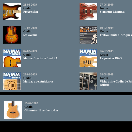
21-08-2009
27-06-2009
Godin
Godin
Progression
Signature Montréal
19-02-2009
19-02-2009
Godin
Godin
5th avenue
Festival nuits d'Afrique
07-02-2009
06-02-2009
Godin
Godin
Multiac Spectrum Steel SA
La passion RG-3
23-01-2009
08-08-2008
Godin
Godin
Multiac duet Ambiance
Visite usine Godin de Pri
Québec
15-02-2002
Godin
Glissentar 11 cordes nylon