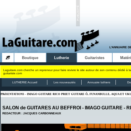
L'ANNUAIRE D
Boutique
Lutherie
Guitaristes
Matéri
Laguitare.com cherche un repreneur pour faire revivre le site autour de son contenu dédié à la
guitariste.com
LUTHERIE Accueil
Les nouveautés
Annuaire luthiers
Do
PRéSENTATIONS - IMAGO GUITARE RICO PRIET GUITARE Ô, FUNANBULLE, AQUA ET U
SALON de GUITARES AU BEFFROI
- IMAGO GUITARE - RI
REDACTEUR : JACQUES CARBONNEAUX