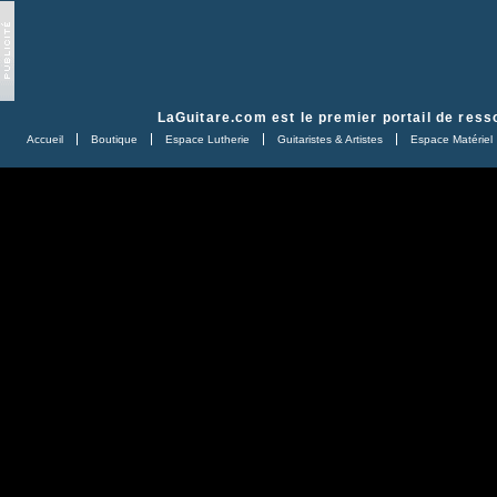
LaGuitare.com
est le premier portail de ress
Accueil
Boutique
Espace Lutherie
Guitaristes & Artistes
Espace Matériel