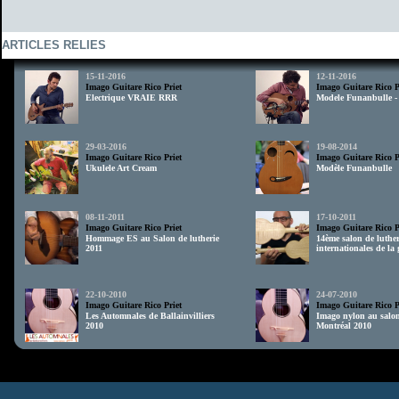
ARTICLES RELIES
15-11-2016
12-11-2016
Imago Guitare Rico Priet
Imago Guitare Rico P
Electrique VRAIE RRR
Modele Funanbulle -
29-03-2016
19-08-2014
Imago Guitare Rico Priet
Imago Guitare Rico P
Ukulele Art Cream
Modèle Funanbulle
08-11-2011
17-10-2011
Imago Guitare Rico Priet
Imago Guitare Rico P
Hommage ES au Salon de lutherie
14ème salon de luther
2011
internationales de la 
22-10-2010
24-07-2010
Imago Guitare Rico Priet
Imago Guitare Rico P
Les Automnales de Ballainvilliers
Imago nylon au salon
2010
Montréal 2010