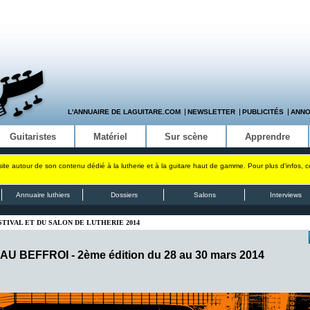
L'ANNUAIRE DE LAGUITARE.COM
NEWSLETTER
PUBLICITÉS
ANN
Guitaristes
Matériel
Sur scène
Apprendre
site autour de son contenu dédié à la lutherie et à la guitare haut de gamme. Pour plus d'infos, 
Annuaire luthiers
Dossiers
Salons
Interviews
STIVAL ET DU SALON DE LUTHERIE 2014
 BEFFROI - 2ème édition du 28 au 30 mars 2014