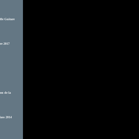
lle Guitare
are 2017
on de la
lass 2014