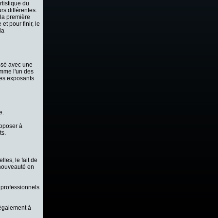
artistique du
rs différentes.
 la première
t pour finir, le
la
assé avec une
omme l'un des
 des exposants
e.
oposer à
ts.
les, le fait de
 nouveauté en
 professionnels
 également à