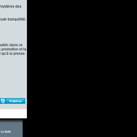
 mystères des
ute tranquillité;
public dans ce
 promotion et la
 qu'à la presse.
 la Belle