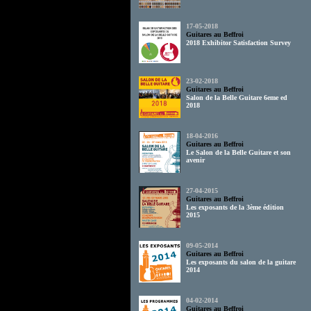
17-05-2018
Guitares au Beffroi
2018 Exhibitor Satisfaction Survey
23-02-2018
Guitares au Beffroi
Salon de la Belle Guitare 6eme ed
2018
18-04-2016
Guitares au Beffroi
Le Salon de la Belle Guitare et son
avenir
27-04-2015
Guitares au Beffroi
Les exposants de la 3ème édition
2015
09-05-2014
Guitares au Beffroi
Les exposants du salon de la guitare
2014
04-02-2014
Guitares au Beffroi