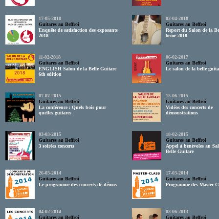
17-05-2018
02-04-2018
Guitares au Beffroi
Guitares au Beffroi
Enquête de satisfaction des exposants
Report du Salon de la Be
2018
6eme 2018
11-02-2018
06-02-2017
Guitares au Beffroi
Guitares au Beffroi
ENGLISH Salon de la Belle Guitare
Le salon de la belle guit
6th edition
07-07-2015
15-06-2015
Guitares au Beffroi
Guitares au Beffroi
La conférence : Quels bois pour
Vidéos des concerts de
quelles guitares
démonstrations
03-03-2015
18-02-2015
Guitares au Beffroi
Guitares au Beffroi
3 soirées concerts
Appel à bénévoles au Sal
Belle Guitare
26-03-2014
17-03-2014
Guitares au Beffroi
Guitares au Beffroi
Le programme des concerts de démos
Programme des Master-C
04-02-2014
03-06-2013
Guitares au Beffroi
Guitares au Beffroi