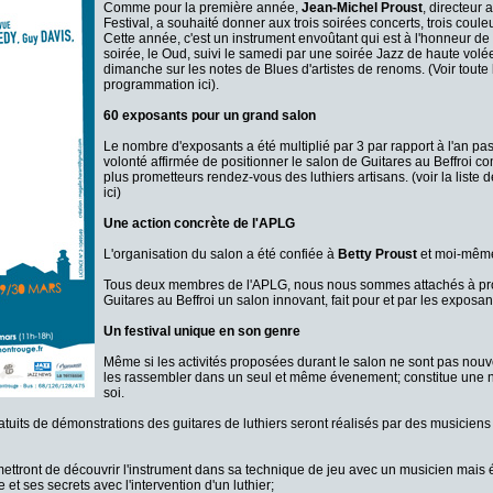
Comme pour la première année,
Jean-Michel Proust
, directeur 
Festival, a souhaité donner aux trois soirées concerts, trois couleu
Cette année, c'est un instrument envoûtant qui est à l'honneur de
soirée, le Oud, suivi le samedi par une soirée Jazz de haute volée e
dimanche sur les notes de Blues d'artistes de renoms. (Voir toute 
programmation ici).
60 exposants pour un grand salon
Le nombre d'exposants a été multiplié par 3 par rapport à l'an p
volonté affirmée de positionner le salon de Guitares au Beffroi c
plus prometteurs rendez-vous des luthiers artisans. (voir la liste
ici)
Une action concrète de l'APLG
L'organisation du salon a été confiée à
Betty Proust
et moi-mêm
Tous deux membres de l'APLG, nous nous sommes attachés à pr
Guitares au Beffroi un salon innovant, fait pour et par les exposan
Un festival unique en son genre
Même si les activités proposées durant le salon ne sont pas nouvel
les rassembler dans un seul et même évenement; constitue une
soi.
atuits de démonstrations des guitares de luthiers seront réalisés par des musiciens
ttront de découvrir l'instrument dans sa technique de jeu avec un musicien mais
e et ses secrets avec l'intervention d'un luthier;