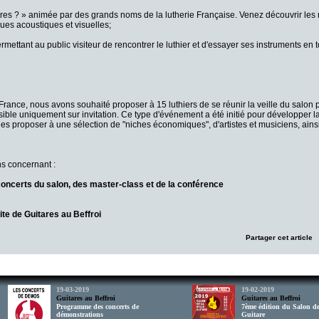
ares ? » animée par des grands noms de la lutherie Française. Venez découvrir les
iques acoustiques et visuelles;
ettant au public visiteur de rencontrer le luthier et d'essayer ses instruments en to
rance, nous avons souhaité proposer à 15 luthiers de se réunir la veille du salon 
ible uniquement sur invitation. Ce type d'événement a été initié pour développer la
s proposer à une sélection de "niches économiques", d'artistes et musiciens, ainsi
ns concernant :
oncerts du salon, des master-class et de la conférence
ite de Guitares au Beffroi
Partager cet article
19-03-2019
19-02-2019
Guitares au Beffroi
Guitares au Beffroi
Programme des concerts de
7ème édition du Salon de
démonstrations
Guitare