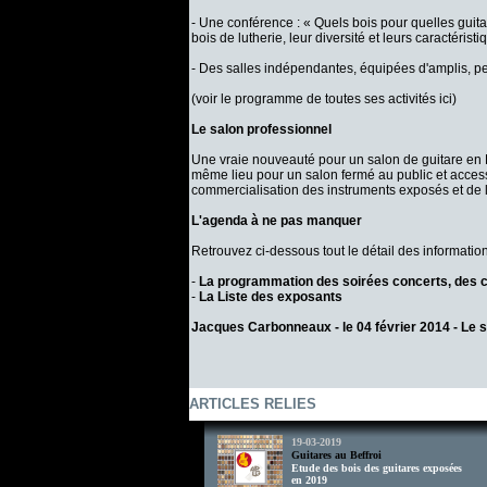
- Une conférence : « Quels bois pour quelles guit
bois de lutherie, leur diversité et leurs caractérist
- Des salles indépendantes, équipées d'amplis, perm
(voir le programme de toutes ses activités ici)
Le salon professionnel
Une vraie nouveauté pour un salon de guitare en F
même lieu pour un salon fermé au public et access
commercialisation des instruments exposés et de le
L'agenda à ne pas manquer
Retrouvez ci-dessous tout le détail des informatio
-
La programmation des soirées concerts, des c
-
La Liste des exposants
Jacques Carbonneaux - le 04 février 2014 -
Le s
ARTICLES RELIES
19-03-2019
Guitares au Beffroi
Etude des bois des guitares exposées
en 2019