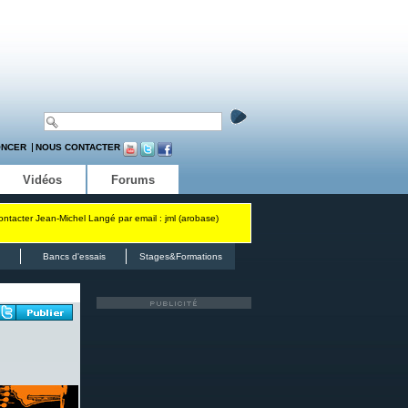
ONCER
NOUS CONTACTER
Vidéos
Forums
contacter Jean-Michel Langé par email : jml (arobase)
Bancs d'essais
Stages&Formations