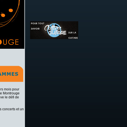
urs mois pour
 de Montrouge
ve le défi de
s concerts et un