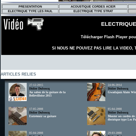
PRESENTATION
ACOUSTIQUE CORDES ACIER
ELECTRIQUE TYPE LES PAUL
ELECTRIQUE TYPE STRAT
ELECTRIQUE
Télécharger Flash Player pour
SI NOUS NE POUVEZ PAS LIRE LA VIDEO
ARTICLES RELIES
27-12-2015
24-06-2014
Didier Duboscq
Didier Duboscq
Au salon de la guitare de la
Gwadajazz Alain Wi
Bellevilloise 2015
17-05-2008
05-04-2008
Didier Duboscq
Didier Duboscq
Entretenir sa guitare
Monter ses cordes de 
électrique type Les P
05-04-2008
29-03-2008