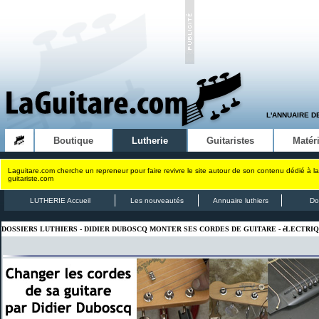
L'ANNUAIRE D
Boutique
Lutherie
Guitaristes
Matéri
Laguitare.com cherche un repreneur pour faire revivre le site autour de son contenu dédié à la
guitariste.com
LUTHERIE Accueil
Les nouveautés
Annuaire luthiers
Do
DOSSIERS LUTHIERS - DIDIER DUBOSCQ MONTER SES CORDES DE GUITARE - éLECTRI