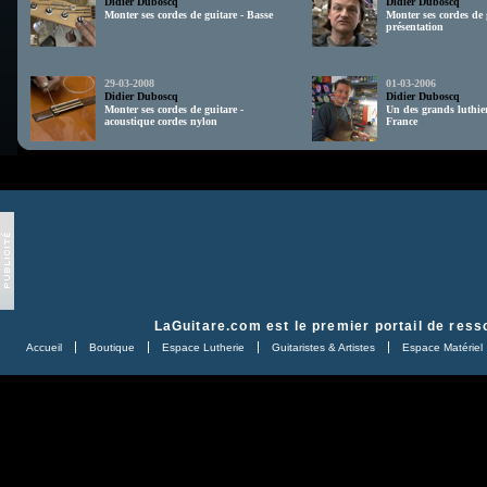
Didier Duboscq
Didier Duboscq
Monter ses cordes de guitare - Basse
Monter ses cordes de 
présentation
29-03-2008
01-03-2006
Didier Duboscq
Didier Duboscq
Monter ses cordes de guitare -
Un des grands luthier
acoustique cordes nylon
France
LaGuitare.com
est le premier portail de ress
Accueil
Boutique
Espace Lutherie
Guitaristes & Artistes
Espace Matériel