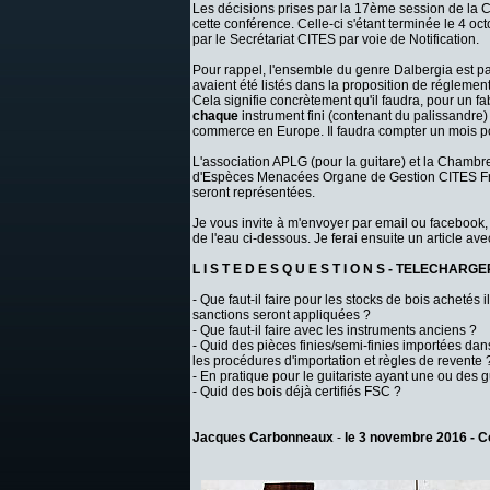
Les décisions prises par la 17ème session de la C
cette conférence. Celle-ci s'étant terminée le 4 o
par le Secrétariat CITES par voie de Notification.
Pour rappel, l'ensemble du genre Dalbergia est pa
avaient été listés dans la proposition de réglementa
Cela signifie concrètement qu'il faudra, pour un fa
chaque
instrument fini (contenant du palissandre)
commerce en Europe. Il faudra compter un mois pour
L'association APLG (pour la guitare) et la Chambr
d'Espèces Menacées Organe de Gestion CITES Fran
seront représentées.
Je vous invite à m'envoyer par email ou facebook, 
de l'eau ci-dessous. Je ferai ensuite un article a
L I S T E D E S Q U E S T I O N S -
TELECHARGER 
- Que faut-il faire pour les stocks de bois acheté
sanctions seront appliquées ?
- Que faut-il faire avec les instruments anciens ?
- Quid des pièces finies/semi-finies importées dans 
les procédures d'importation et règles de revente 
- En pratique pour le guitariste ayant une ou des g
- Quid des bois déjà certifiés FSC ?
Jacques Carbonneaux
-
le 3 novembre 2016 -
C