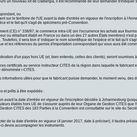
eurs un nouveau lot de Dalbergia, il est recommandé de leur demander d'indiquer su
espondant, ou
sent sur le territoire de l'UE avant la date d'entrée en vigueur de l'inscription à l'Ann
ce et le fait qu'il s'agit de spécimens pré-Convention.
ement (CE) n° 338/97, le commerce intra-UE (en l'occurrence les achats aux fourni
deur ou détaillant établi en France ou dans un des 27 autres États membres) n'est 
outefois, il sera bon d' indiquer le nom scientifique de l'espèce et le fait qu'il s'a
ique et les références du permis d'importation correspondant qui vous aura été com
tination d'un pays hors UE (et, bien entendu, celles des clients), seront soumises à
s certificats au service instructeur CITES de la région dans laquelle le fabricant e
ue dénommée i-CITES.
 informations utiles pour que le fabricant puisse demander, le moment venu, des
s et prêts à être expédiés :
tion avant la date d'entrée en vigueur de l'inscription décidée à Johannesburg (jusq
ibuteurs établis hors UE de s'assurer auprès de leur Organe de Gestion CITES que l'
estion CITES des 183 Parties à la Convention est consultable sur le site du Secré
ter de la date d'entrée en vigueur (4 janvier 2017, date à préciser), il faudra préal
ui-ci devra accompagner les instruments.