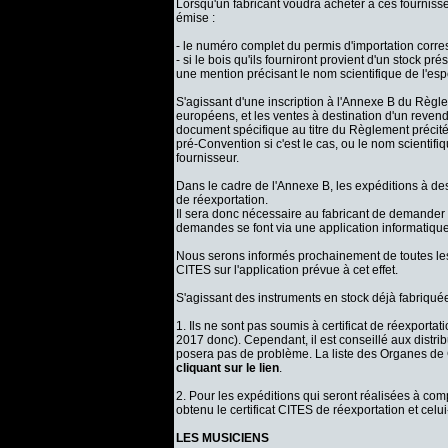
Lorsqu'un fabricant voudra acheter à ces fourniss
émise :
- le numéro complet du permis d'importation corr
- si le bois qu'ils fourniront provient d'un stock pré
une mention précisant le nom scientifique de l'espè
S'agissant d'une inscription à l'Annexe B du Règl
européens, et les ventes à destination d'un reven
document spécifique au titre du Règlement précité. T
pré-Convention si c'est le cas, ou le nom scientif
fournisseur.
Dans le cadre de l'Annexe B, les expéditions à des
de réexportation.
Il sera donc nécessaire au fabricant de demander ce
demandes se font via une application informatiq
Nous serons informés prochainement de toutes les
CITES sur l'application prévue à cet effet.
S'agissant des instruments en stock déjà fabriquée
1. Ils ne sont pas soumis à certificat de réexporta
2017 donc). Cependant, il est conseillé aux distr
posera pas de problème. La liste des Organes de G
cliquant sur le lien
.
2. Pour les expéditions qui seront réalisées à comp
obtenu le certificat CITES de réexportation et cel
LES MUSICIENS