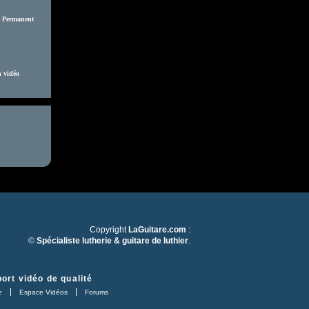
é Permanent
n vidéo
Copyright
LaGuitare.com
:
©
Spécialiste lutherie & guitare de luthier
.
ort vidéo de qualité
e
Espace Vidéos
Forums