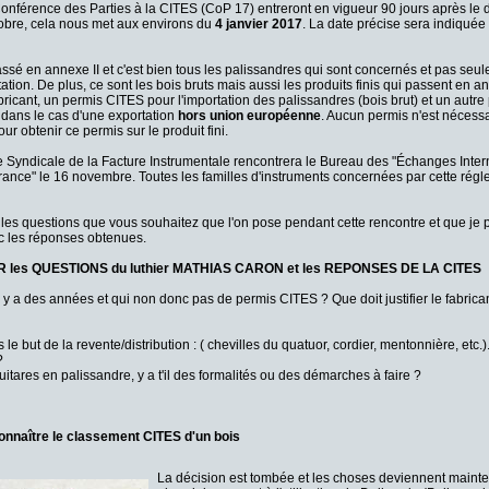
onférence des Parties à la CITES (CoP 17) entreront en vigueur 90 jours après le d
ctobre, cela nous met aux environs du
4 janvier 2017
. La date précise sera indiqué
ssé en annexe II et c'est bien tous les palissandres qui sont concernés et pas seu
tion. De plus, ce sont les bois bruts mais aussi les produits finis qui passent en an
bricant, un permis CITES pour l'importation des palissandres (bois brut) et un autre
 dans le cas d'une exportation
hors union européenne
. Aucun permis n'est nécessa
 obtenir ce permis sur le produit fini.
e Syndicale de la Facture Instrumentale rencontrera le Bureau des "Échanges Inte
ce" le 16 novembre. Toutes les familles d'instruments concernées par cette régl
les questions que vous souhaitez que l'on pose pendant cette rencontre et que je pu
vec les réponses obtenues.
les QUESTIONS du luthier MATHIAS CARON et les REPONSES DE LA CITES
s il y a des années et qui non donc pas de permis CITES ?
Que doit justifier le fabrica
le but de la revente/distribution : ( chevilles du quatuor, cordier, mentonnière, etc.)
?
uitares en palissandre, y a t'il des formalités ou des démarches à faire ?
onnaître le classement CITES d'un bois
La décision est tombée et les choses deviennent maint