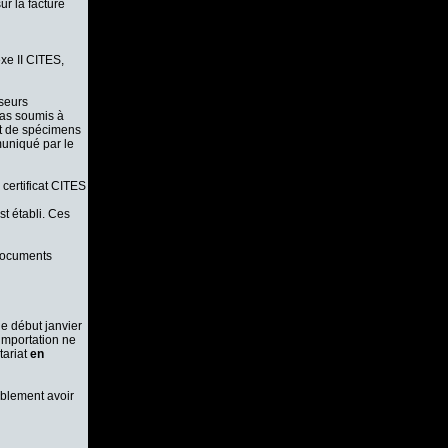
r la facture
exe II CITES,
sseurs
pas soumis à
git de spécimens
muniqué par le
 certificat CITES
st établi. Ces
 documents
ue début janvier
importation ne
tariat
en
ablement avoir