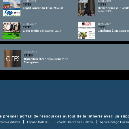
25-06-2019
02-01-2019
CITES
CITES
Cop18 Genève du 17 au 28 auût
70ème Session du Comit
de la CITES
01-08-2017
18-05-2017
CITES
CITES
23eme comite des plantes, 2017
Conférence à Musicora e
27-05-2013
CITES
Déclaration ébène et palissandre de
Madagascar
e premier portail de ressources autour de la lutherie avec un supp
istes & Artistes
Espace Matériel
Fesivals, Concerts & Salons
Apprentissage Guitar