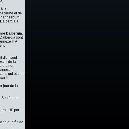
e).
 à la
de faune et de
Johannesburg,
 Dalbergia à
enre Dalbergia
,
Dalbergia sont
nnexe II. A
ent
it d'un seul
xe II de la
ergia non
Annexe II.
ains qui étaient
xe II.
r jour de la
.
 Secrétariat
 droit UE par
ation auprès de