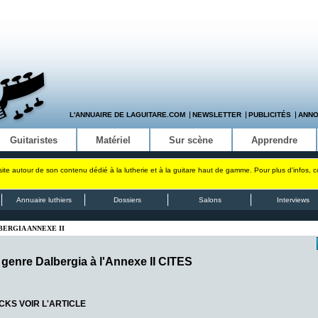
L'ANNUAIRE DE LAGUITARE.COM
NEWSLETTER
PUBLICITÉS
ANN
Guitaristes
Matériel
Sur scène
Apprendre
site autour de son contenu dédié à la lutherie et à la guitare haut de gamme. Pour plus d'infos, 
Annuaire luthiers
Dossiers
Salons
Interviews
BERGIA ANNEXE II
genre Dalbergia à l'Annexe II CITES
KS VOIR L'ARTICLE