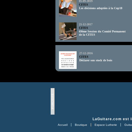
05-09-2019
CITES
Les décisions adoptées à la Cop18
21-12-2017
CITES
69ème Session du Comité Permanent
de la CITES
td>
27-12-2016
CITES
Déclarer son stock de bois
LaGuitare.com
est l
Accueil
Boutique
Espace Lutherie
Guitar