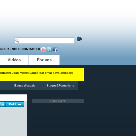
ONCER
NOUS CONTACTER
Vidéos
Forums
contacter Jean-Michel Langé par email : jml (arobase)
Bancs d'essais
Stages&Formations