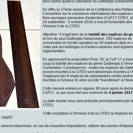
plus claires quant à l'utilisation du Dalbergia (Palissandr
En effet, la 17ème session de la Conférence des Parties
Convention sur le commerce international des espèces 
flore sauvages menacées d'extinction (CoP17 CITES, 
24 septembre - 5 octobre 2016) a inscrit l'ensemble des
l'Annexe II de la CITES.
Attention ! il s'agit bien de la
totalité des espèces du g
et non du seul Dalbergia melanoxylon. 250 espèces de 
concernées et ont été rajoutées au 50 espèces déjà en a
noter que les bubingas et d'autres espèces sont égalem
réglementées.
En approuvant la proposition Prop. 55, la CoP 17 a inscr
coup la totalité des espèces du genre Dalbergia à l'Anne
Convention. Conséquence : toutes les espèces de Dalb
encore inscrites à la CITES sont désormais inscrites à l'
S'agissant des 6 espèces de palissandres centre-améric
inscrites à l'Annexe III, elles ont été "transférées" à l'Anne
Cette mesure entrera en vigueur 90 jours après le dernie
CoP17, ce qui nous met aux environs du
4 janvier 2017
La date exacte nous sera précisée prochainement par le
CITES.
Cette inscription à l'Annexe II de la CITES se traduira en
° 338/97.
 devront désormais, en cas de nouvelles importations, obtenir des permis d'import