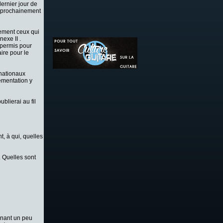
ernier jour de
e prochainement
lement ceux qui
nexe II .
 permis pour
ire pour le
rnationaux
ementation y
blierai au fil
nt, à qui, quelles
. Quelles sont
enant un peu