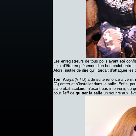
Les enregistreurs de tous poils ayant été conf
celui d’être en présence d’un bon brulot entre
Alors, inutile de dire qu’il tardait d’attaquer l
Tom Araya
(V / B) a de suite renoncé à venir, 
(G) entrer et s’installer dans la salle. Enfin, p
salle était scolaire, n’osant pas intervenir, ce 
pour Jeff de
quitter la salle
un sourire aux lèvr