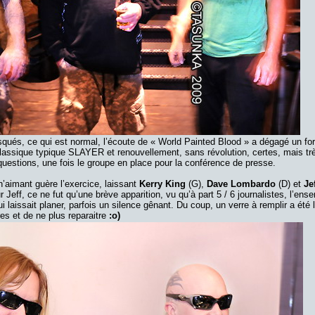
isqués, ce qui est normal, l’écoute de « World Painted Blood » a dégagé un for
 classique typique SLAYER et renouvellement, sans révolution, certes, mais tr
es questions, une fois le groupe en place pour la conférence de presse.
n’aimant guère l’exercice, laissant
Kerry King
(G),
Dave Lombardo
(D) et
Je
our Jeff, ce ne fut qu’une brève apparition, vu qu’à part 5 / 6 journalistes, l’ens
qui laissait planer, parfois un silence gênant. Du coup, un verre à remplir a été
es et de ne plus reparaitre
:o)