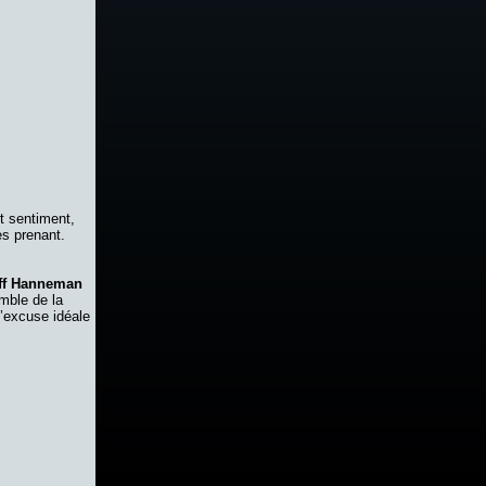
t sentiment,
ès prenant.
ff Hanneman
emble de la
 l’excuse idéale