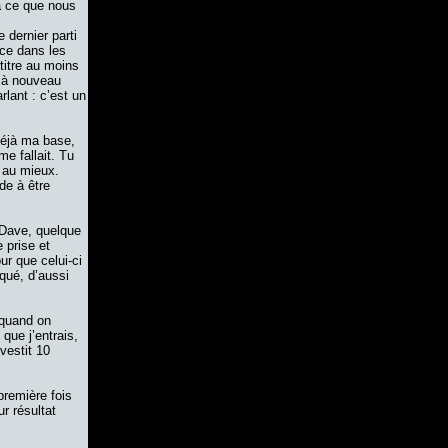
 à ce que nous
e dernier parti
ce dans les
titre au moins
s à nouveau
lant : c’est un
déjà ma base,
e fallait. Tu
t au mieux.
de à être
r Dave, quelque
 prise et
our que celui-ci
iqué, d’aussi
 quand on
que j’entrais,
vestit 10
première fois
ur résultat