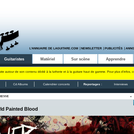
L'ANNUAIRE DE LAGUITARE.COM
NEWSLETTER
PUBLICITÉS
ANN
Guitaristes
Matériel
Sur scène
Apprendre
site autour de son contenu dédié à la lutherie et à la guitare haut de gamme. Pour plus d'infos, 
Cd Albums
Calendrier concerts
Reportages :
Interviews
RESSE
«
rld Painted Blood