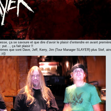
e, ça se savoure et que dire d’avoir le plaisir d’entendre en avant première
 put…, ça fait plaisir !!
 crèmes que sont Dave, Jeff, Kerry, Jim (Tour Manager SLAYER) plus Stef, ain
g
;o))