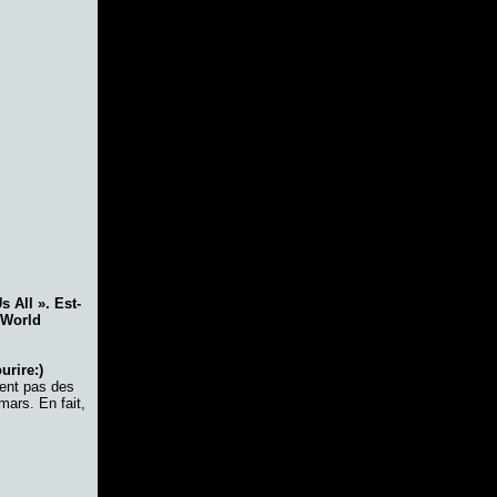
s All ». Est-
 World
urire:)
ent pas des
mars. En fait,