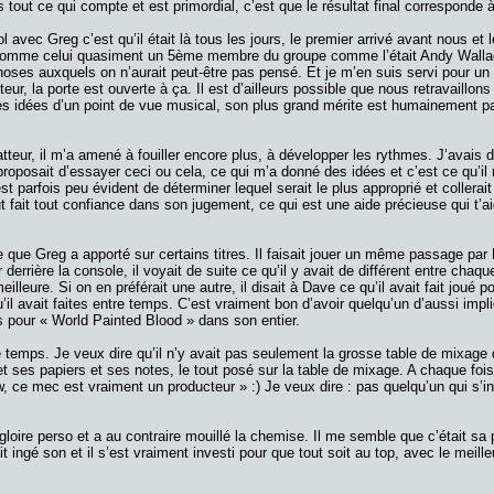
tout ce qui compte et est primordial, c’est que le résultat final corresponde
l avec Greg c’est qu’il était là tous les jours, le premier arrivé avant nous et l
it comme celui quasiment un 5ème membre du groupe comme l’était Andy Walla
oses auxquels on n’aurait peut-être pas pensé. Et je m’en suis servi pour un 
teur, la porte est ouverte à ça. Il est d’ailleurs possible que nous retravaillon
es idées d’un point de vue musical, son plus grand mérite est humainement par
teur, il m’a amené à fouiller encore plus, à développer les rythmes. J’avais 
roposait d’essayer ceci ou cela, ce qui m’a donné des idées et c’est ce qu’il m
st parfois peu évident de déterminer lequel serait le plus approprié et collerai
 fait tout confiance dans son jugement, ce qui est une aide précieuse qui t’ai
e que Greg a apporté sur certains titres. Il faisait jouer un même passage pa
rière la console, il voyait de suite ce qu’il y avait de différent entre chaque
meilleure. Si on en préférait une autre, il disait à Dave ce qu’il avait fait joué p
’il avait faites entre temps. C’est vraiment bon d’avoir quelqu’un d’aussi impl
s pour « World Painted Blood » dans son entier.
le temps. Je veux dire qu’il n’y avait pas seulement la grosse table de mixage
t ses papiers et ses notes, le tout posé sur la table de mixage. A chaque fois 
Wow, ce mec est vraiment un producteur » :) Je veux dire : pas quelqu’un qui s’in
gloire perso et a au contraire mouillé la chemise. Il me semble que c’était sa 
t ingé son et il s’est vraiment investi pour que tout soit au top, avec le meille