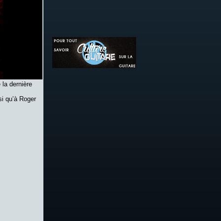
 la dernière
si qu’à Roger