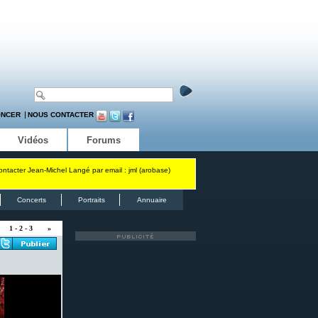
ONCER
NOUS CONTACTER
Vidéos
Forums
contacter Jean-Michel Langé par email : jml (arobase)
Concerts
Portraits
Annuaire
1
-
2
-
3
»