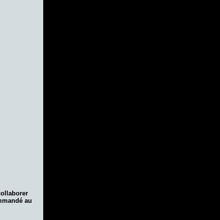
collaborer
ommandé au