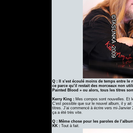
Q : Il s’est écoulé moins de temps entre le 
ce parce qu’il restait des morceaux non uti
Painted Blood » ou alors, tous les titres so
Kerry King :
Mes compos sont nouvelles. Et le
C’est possible que sur le nouvel album, il y ait
titres. J’ai commencé à écrire vers mi-Janvier 
ça a été très vite.
Q : Même chose pour les paroles de l’album
KK :
Tout à fait.