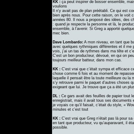
KK :
ça peut inspirer de bosser ensemble, mais 
voulions
Il n’y avait pas de plan préétabli. Ce qui est coo
bien après nous. Pour cette raison, on le vo
années 80. Il nous a proposé des idées, des ch
: quand je respecte la personne et là, le produc
ensemble, à l’avenir. Si Greg a apporté quelqu
mec bien.
Dave Lombardo:
A mon niveau, en tant que bat
avec quelques rythmiques différentes et il me p
vois, j’ai un tas de rythmes dans ma tête et c’e
C’est un bon producteur, dévoué, en qui on peut
toujours meilleur batteur, dans mon cas.
KK :
C’est vrai que c’était sympa et efficace c
chose comme 6 fois et au moment de repasser der
laquelle il pensait être la toute meilleure ou la 
s’y retrouve parmi le paquet d’autres choses qu
exigeant que lui. Je trouve que ça a été un plu
DL :
Ce gars avait des feuilles de papier tout 
enregistrait, mais il avait tous ses documents e
je voyais ce qu’il faisait, c’était du style, « 
minutes et c’est tout
KK :
C’est vrai que Greg n’était pas là pour sa 
en tant que producteur, vu qu’auparavant, il étai
possible.