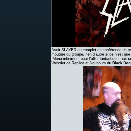
Avoir SLAYER au complet en conférence de press
mouture du groupe, rien d’autre si ce n’est que :
Merci infiniment pour l’after fantastique, aux
Wessier de Replica et Nounours du
Black Do