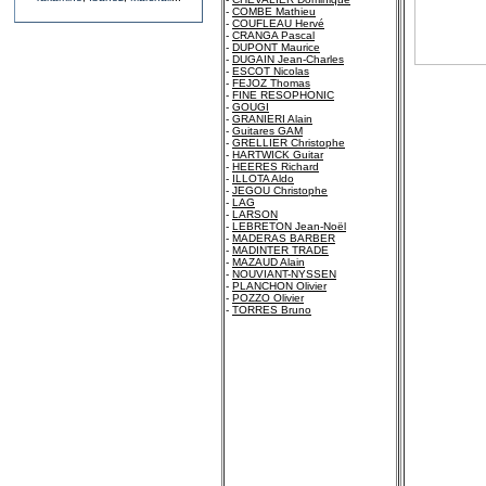
-
COMBE Mathieu
-
COUFLEAU Hervé
-
CRANGA Pascal
-
DUPONT Maurice
-
DUGAIN Jean-Charles
-
ESCOT Nicolas
-
FEJOZ Thomas
-
FINE RESOPHONIC
-
GOUGI
-
GRANIERI Alain
-
Guitares GAM
-
GRELLIER Christophe
-
HARTWICK Guitar
-
HEERES Richard
-
ILLOTA Aldo
-
JEGOU Christophe
-
LAG
-
LARSON
-
LEBRETON Jean-Noël
-
MADERAS BARBER
-
MADINTER TRADE
-
MAZAUD Alain
-
NOUVIANT-NYSSEN
-
PLANCHON Olivier
-
POZZO Olivier
-
TORRES Bruno