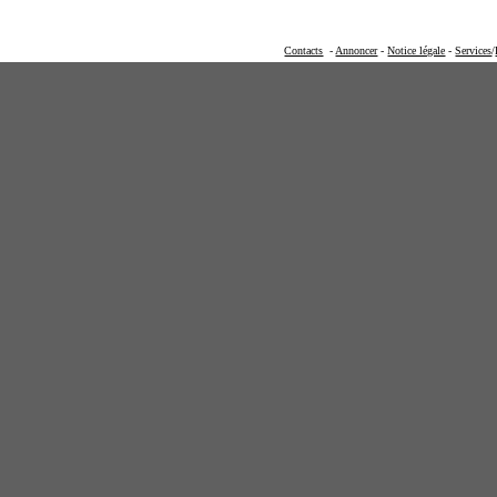
Contacts
-
Annoncer
-
Notice légale
-
Services
/