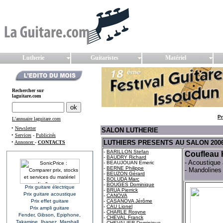
Lutherie
Guitaristes
Matériel
Rechercher sur
laguitare.com
Pr
L'annuaire laguitare.com
•
Newsletter
SALON LUTHERIE
•
Services
-
Publicités
LUTHIERS PRESENTS AU SALON 2006
•
Annoncer
-
CONTACTS
-
BARILLON Stefan
Coufleau 
-
BAUDRY Richard
- Acoustique 
- BEAUJOUAN Emeric
-
BERNE Philippe
- Mandolines
-
BEUZON Gérard
-
BOLUDA Marc
-
BOUGES Dominique
Prix guitare électrique
-
BRUA Pierrick
Prix guitare acoustique
-
CANOVA
Prix effet guitare
-
CASANOVA Jérôme
-
CAU Lionel
Prix ampli guitare
-
CHARLE Rosyne
Fender
,
Gibson
,
Epiphone
,
-
CHEVAL Franck
Takamine
,
Ibanez
,
Marshall
...
-
CHEVALIER Dominique