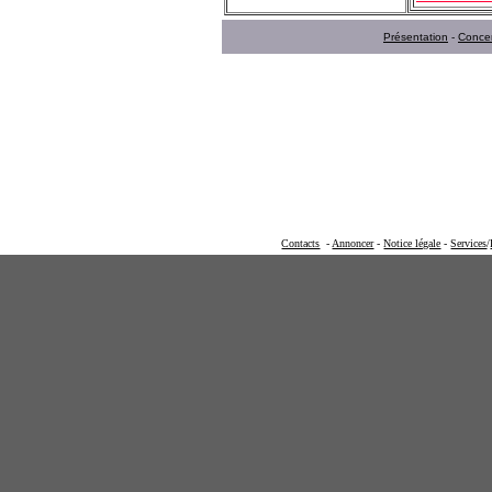
Présentation
-
Concer
Contacts
-
Annoncer
-
Notice légale
-
Services
/