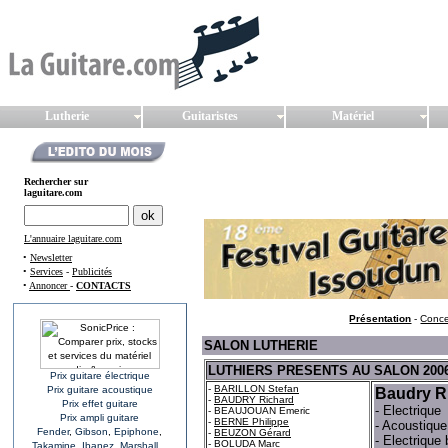
Lutherie
Guitaristes
Matériel
Rechercher sur
laguitare.com
L'annuaire laguitare.com
•
Newsletter
•
Services
-
Publicités
•
Annoncer
-
CONTACTS
Présentation
-
Conce
SALON LUTHERIE
LUTHIERS PRESENTS AU SALON 2006
Prix guitare électrique
-
BARILLON Stefan
Prix guitare acoustique
Baudry R
-
BAUDRY Richard
Prix effet guitare
- Electrique
- BEAUJOUAN Emeric
Prix ampli guitare
-
BERNE Philippe
- Acoustique
Fender
,
Gibson
,
Epiphone
,
-
BEUZON Gérard
- Electrique
-
BOLUDA Marc
Takamine
,
Ibanez
,
Marshall
...