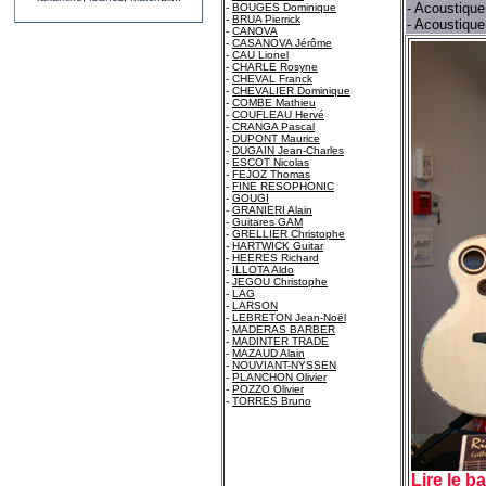
- Acoustiqu
-
BOUGES Dominique
-
BRUA Pierrick
- Acoustique
-
CANOVA
-
CASANOVA Jérôme
-
CAU Lionel
-
CHARLE Rosyne
-
CHEVAL Franck
-
CHEVALIER Dominique
-
COMBE Mathieu
-
COUFLEAU Hervé
-
CRANGA Pascal
-
DUPONT Maurice
-
DUGAIN Jean-Charles
-
ESCOT Nicolas
-
FEJOZ Thomas
-
FINE RESOPHONIC
-
GOUGI
-
GRANIERI Alain
-
Guitares GAM
-
GRELLIER Christophe
-
HARTWICK Guitar
-
HEERES Richard
-
ILLOTA Aldo
-
JEGOU Christophe
-
LAG
-
LARSON
-
LEBRETON Jean-Noël
-
MADERAS BARBER
-
MADINTER TRADE
-
MAZAUD Alain
-
NOUVIANT-NYSSEN
-
PLANCHON Olivier
-
POZZO Olivier
-
TORRES Bruno
Lire le 