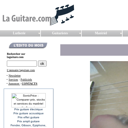
Lutherie
Guitaristes
Matériel
Rechercher sur
laguitare.com
L'annuaire laguitare.com
•
Newsletter
•
Services
-
Publicités
•
Annoncer
-
CONTACTS
Prix guitare électrique
Prix guitare acoustique
Prix effet guitare
Prix ampli guitare
Fender
,
Gibson
,
Epiphone
,