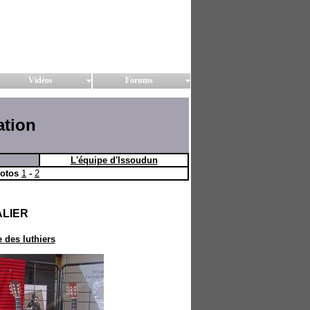
Vidéos
Forums
ation
L'équipe d'Issoudun
hotos
1
-
2
ALIER
 des luthiers