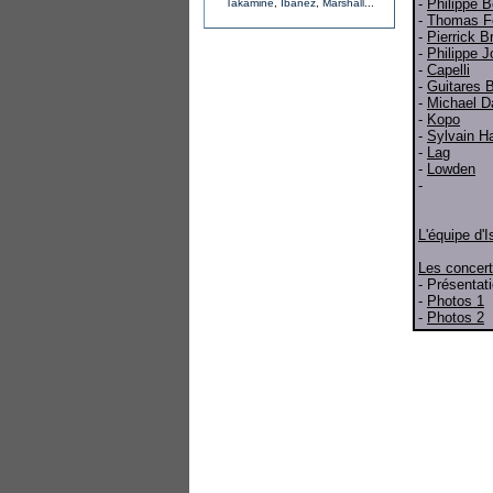
-
Philippe B
Takamine
,
Ibanez
,
Marshall
...
-
Thomas F
-
Pierrick B
-
Philippe 
-
Capelli
-
Guitares B
-
Michael D
-
Kopo
-
Sylvain H
-
Lag
-
Lowden
-
L'équipe d'
Les concer
- Présentat
-
Photos 1
-
Photos 2