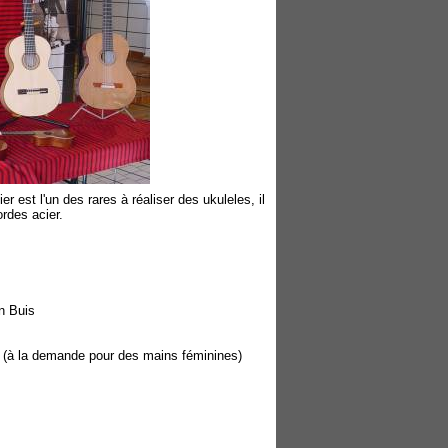
 est l'un des rares à réaliser des ukuleles, il
ordes acier.
n Buis
m (à la demande pour des mains féminines)