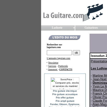
Lutherie
Guitaristes
Rechercher sur
laguitare.com
Issoudun 
L'annuaire laguitare.com
Présentatio
•
Newsletter
•
Services
-
Publicités
Les Luthie
•
Annoncer
-
CONTACTS
-
Martine M
-
Jean-Noël
-
Dominiqu
-
Yvon Le M
-
Maurice D
Prix guitare électrique
-
Franck Ch
Prix guitare acoustique
-
Olivier Po
Prix effet guitare
-
Claude Fo
Prix ampli guitare
-
Alain
Maz
Fender
,
Gibson
,
Epiphone
,