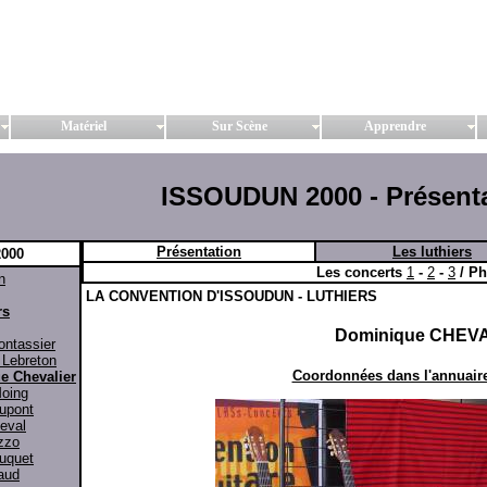
Matériel
Sur Scène
Apprendre
ISSOUDUN 2000 - Présent
Présentation
Les luthiers
2000
Les concerts
1
-
2
-
3
/ P
n
LA CONVENTION D'ISSOUDUN - LUTHIERS
rs
Dominique CHEV
ontassier
 Lebreton
Coordonnées dans l'annuaire
e Chevalier
oing
upont
eval
zzo
uquet
aud