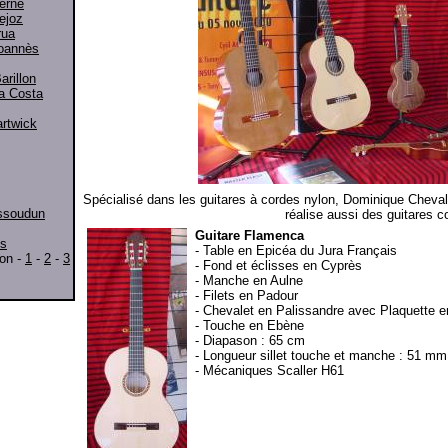
erne
ejoz
rua
Joannès
arillon
a Costa
artwick
Spécialisé dans les guitares à cordes nylon, Dominique Chevalier
Issoudun
réalise aussi des guitares c
Guitare Flamenca
ts
- Table en Epicéa du Jura Français
ion -
1
-
2
-
3
- Fond et éclisses en Cyprès
- Manche en Aulne
- Filets en Padour
- Chevalet en Palissandre avec Plaquette e
- Touche en Ebène
- Diapason : 65 cm
- Longueur sillet touche et manche : 51 m
- Mécaniques Scaller H61