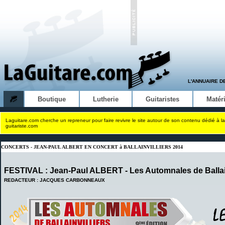
L'ANNUAIRE D
Boutique
Lutherie
Guitaristes
Matéri
Laguitare.com cherche un repreneur pour faire revivre le site autour de son contenu dédié à la
guitariste.com
CONCERTS - JEAN-PAUL ALBERT EN CONCERT à BALLAINVILLIERS 2014
FESTIVAL : Jean-Paul ALBERT - Les Automnales de Ballain
REDACTEUR : JACQUES CARBONNEAUX