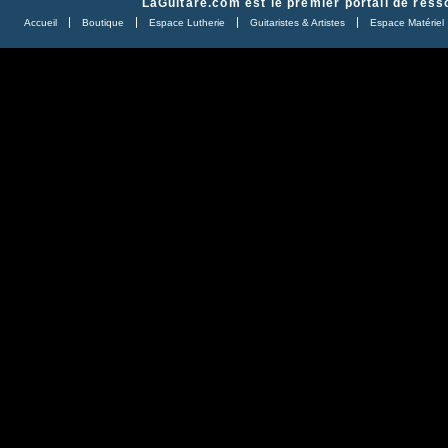
LaGuitare.com
est le premier portail de ress
Accueil
Boutique
Espace Lutherie
Guitaristes & Artistes
Espace Matériel