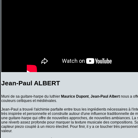
Jean-Paul ALBERT
Muni de sa guitare-harpe du luthier
Maurice Dupont
,
Jean-Paul Albert
nous a off
couleurs celtiques et médiévales.
Jean-Paul a trouvé l'alchimie parfaite entre tous les ingrédients nécessaires à l'i
très inspirée et personnelle et construite autour d'une influence traditionnelle de 
une guitare-harpe qui offre de nouvelles approches, de nouvelles ambiances. La s
une réverb assez profonde pour marquer la texture musicale des compositions. S
capteur piezo couplé à un micro électret. Pour finir, il y a ce toucher très personn
valeur.