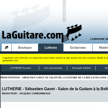
L'ANNUAIRE D
Boutique
Lutherie
Guitaristes
Matéri
Laguitare.com cherche un repreneur pour faire revivre le site autour de son contenu dédié à la
guitariste.com
LUTHERIE Accueil
Les nouveautés
Annuaire luthiers
Do
PRéSENTATIONS - SéBASTIEN GAVET AU SALON DE LA GUITARE DE LA BELLEVILLOISE 2
LUTHERIE - Sébastien Gavet - Salon de la Guitare à la Bell
REDACTEUR : JACQUES CARBONNEAUX