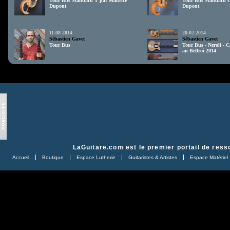
Tour Bus Standard T par Maurice
Tour Bus Standard 
Dupont
Dupont
11-08-2014
20-02-2014
Sébastien Gavet
Sébastien Gavet
Tour Bus
Tour Bus - Neroli - 
au Beffroi 2014
LaGuitare.com
est le premier portail de ress
Accueil
Boutique
Espace Lutherie
Guitaristes & Artistes
Espace Matériel