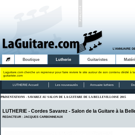
L'ANNUAIRE D
Boutique
Lutherie
Guitaristes
Matéri
Laguitare.com cherche un repreneur pour faire revivre le site autour de son contenu dédié à la
guitariste.com
LUTHERIE Accueil
Les nouveautés
Annuaire luthiers
Do
PRéSENTATIONS - SAVAREZ AU SALON DE LA GUITARE DE LA BELLEVILLOISE 2015
LUTHERIE - Cordes Savarez - Salon de la Guitare à la Belle
REDACTEUR : JACQUES CARBONNEAUX