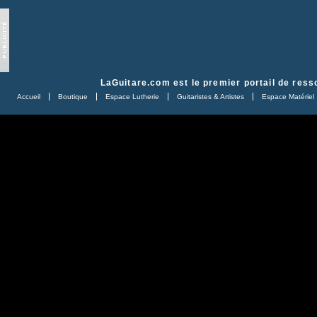
LaGuitare.com
est le premier portail de ress
Accueil
Boutique
Espace Lutherie
Guitaristes & Artistes
Espace Matériel