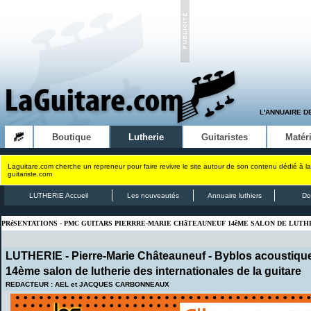
L'ANNUAIRE D
Boutique
Lutherie
Guitaristes
Matéri
Laguitare.com cherche un repreneur pour faire revivre le site autour de son contenu dédié à la
guitariste.com
LUTHERIE Accueil
Les nouveautés
Annuaire luthiers
Do
PRéSENTATIONS - PMC GUITARS PIERRRE-MARIE CHâTEAUNEUF 14èME SALON DE LUTH
LUTHERIE -
Pierre-Marie Châteauneuf
- Byblos acoustiqu
14ème salon de lutherie des internationales de la guitare
REDACTEUR : AEL et JACQUES CARBONNEAUX