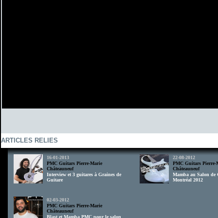
ARTICLES RELIES
16-01-2013
22-08-2012
PMC Guitars Pierre-Marie
PMC Guitars Pierre-
Châteauneuf
Châteauneuf
Interview et 3 guitares à Graines de
Mamba au Salon de G
Guitare
Montréal 2012
02-03-2012
PMC Guitars Pierre-Marie
Châteauneuf
Blast et Mamba PMC pour le salon