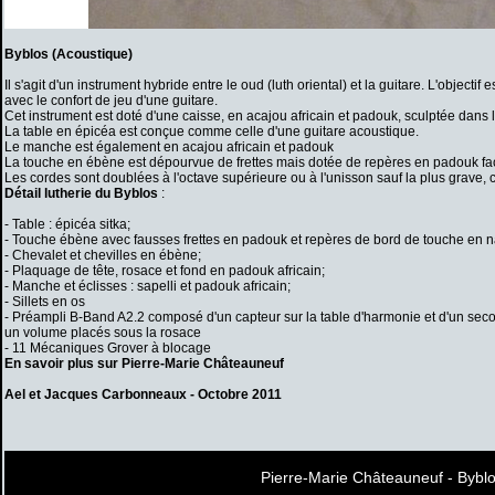
Byblos (Acoustique)
Il s'agit d'un instrument hybride entre le oud (luth oriental) et la guitare. L'objecti
avec le confort de jeu d'une guitare.
Cet instrument est doté d'une caisse, en acajou africain et padouk, sculptée dans
La table en épicéa est conçue comme celle d'une guitare acoustique.
Le manche est également en acajou africain et padouk
La touche en ébène est dépourvue de frettes mais dotée de repères en padouk facil
Les cordes sont doublées à l'octave supérieure ou à l'unisson sauf la plus grave,
Détail lutherie du Byblos
:
- Table : épicéa sitka;
- Touche ébène avec fausses frettes en padouk et repères de bord de touche en n
- Chevalet et chevilles en ébène;
- Plaquage de tête, rosace et fond en padouk africain;
- Manche et éclisses : sapelli et padouk africain;
- Sillets en os
- Préampli B-Band A2.2 composé d'un capteur sur la table d'harmonie et d'un secon
un volume placés sous la rosace
- 11 Mécaniques Grover à blocage
En savoir plus sur Pierre-Marie Châteauneuf
Ael et Jacques Carbonneaux - Octobre 2011
Pierre-Marie Châteauneuf - Bybl