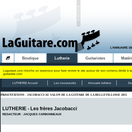
L'ANNUAIRE D
Boutique
Lutherie
Guitaristes
Matéri
Laguitare.com cherche un repreneur pour faire revivre le site autour de son contenu dédié à la
guitariste.com
LUTHERIE Accueil
Les nouveautés
Annuaire luthiers
Do
PRéSENTATIONS - JACOBACCI AU SALON DE LA GUITARE DE LA BELLEVILLOISE 2015
LUTHERIE - Les frères Jacobacci
REDACTEUR : JACQUES CARBONNEAUX