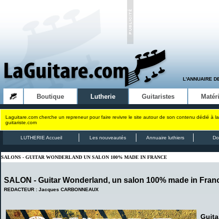
L'ANNUAIRE D
Boutique
Lutherie
Guitaristes
Matéri
Laguitare.com cherche un repreneur pour faire revivre le site autour de son contenu dédié à la
guitariste.com
LUTHERIE Accueil
Les nouveautés
Annuaire luthiers
Do
SALONS - GUITAR WONDERLAND UN SALON 100% MADE IN FRANCE
SALON - Guitar Wonderland, un salon 100% made in Fran
REDACTEUR : Jacques CARBONNEAUX
Guita