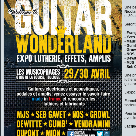
Une bel
Nicola
et 30 a
Seront 
- Fran
- Yves
- Maur
- Gumb
- Growl
- NOS,
- Dewit
- MJS
- Seb 
Une pr
lutheri
guitar
L'expos
Fermetu
secteu
Pour fi
avec le
Jacque