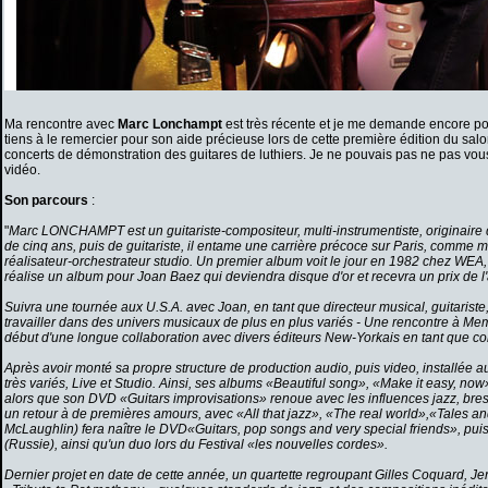
Ma rencontre avec
Marc Lonchampt
est très récente et je me demande encore po
tiens à le remercier pour son aide précieuse lors de cette première édition du sal
concerts de démonstration des guitares de luthiers. Je ne pouvais pas ne pas vous
vidéo.
Son parcours
:
"
Marc LONCHAMPT est un guitariste-compositeur, multi-instrumentiste, originaire d
de cinq ans, puis de guitariste, il entame une carrière précoce sur Paris, comm
réalisateur-orchestrateur studio. Un premier album voit le jour en 1982 chez WEA
réalise un album pour Joan Baez qui deviendra disque d'or et recevra un prix de 
Suivra une tournée aux U.S.A. avec Joan, en tant que directeur musical, guitariste
travailler dans des univers musicaux de plus en plus variés - Une rencontre à Me
début d'une longue collaboration avec divers éditeurs New-Yorkais en tant que com
Après avoir monté sa propre structure de production audio, puis video, installée a
très variés, Live et Studio. Ainsi, ses albums «Beautiful song», «Make it easy, 
alors que son DVD «Guitars improvisations» renoue avec les influences jazz, bres
un retour à de premières amours, avec «All that jazz», «The real world»,«Tales 
McLaughlin) fera naître le DVD«Guitars, pop songs and very special friends», puis
(Russie), ainsi qu'un duo lors du Festival «les nouvelles cordes».
Dernier projet en date de cette année, un quartette regroupant Gilles Coquard, J