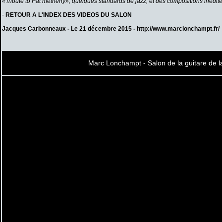
«Tribute to Pat metheny», quelques standards de jazz, et des compositions inédite
-
RETOUR A L'INDEX DES VIDEOS DU SALON
Jacques Carbonneaux - Le 21 décembre 2015 -
http://www.marclonchampt.fr/
Marc Lonchampt - Salon de la guitare de la 