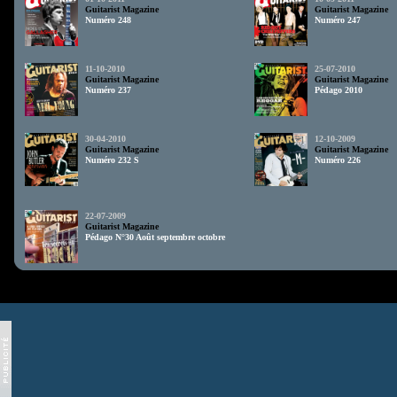
Guitarist Magazine
Guitarist Magazine
Numéro 248
Numéro 247
11-10-2010
25-07-2010
Guitarist Magazine
Guitarist Magazine
Numéro 237
Pédago 2010
30-04-2010
12-10-2009
Guitarist Magazine
Guitarist Magazine
Numéro 232 S
Numéro 226
22-07-2009
Guitarist Magazine
Pédago N°30 Août septembre octobre