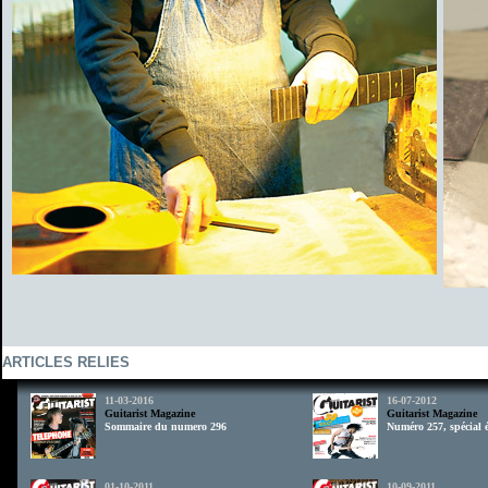
ARTICLES RELIES
11-03-2016
16-07-2012
Guitarist Magazine
Guitarist Magazine
Sommaire du numero 296
Numéro 257, spécial é
01-10-2011
10-09-2011