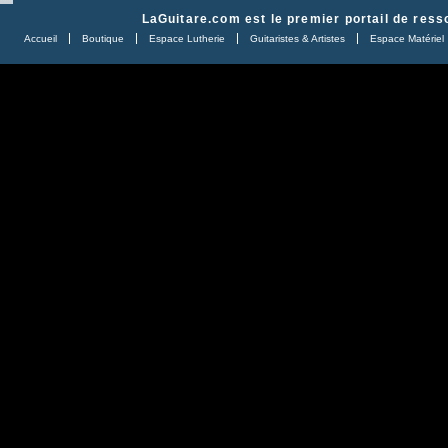
LaGuitare.com
est le premier portail de ress
Accueil
Boutique
Espace Lutherie
Guitaristes & Artistes
Espace Matériel