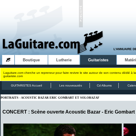
L'ANNUAIRE D
Boutique
Lutherie
Guitaristes
Matéri
Laguitare.com cherche un repreneur pour faire revivre le site autour de son contenu dédié à la
guitariste.com
GUITARISTES Accueil
Les nouveautés
Cd Albums
Calen
PORTRAITS - ACOUSTIC BAZAR ERIC GOMBART ET SOLORAZAF
CONCERT : Scène ouverte Acoustic Bazar - Eric Gombart 