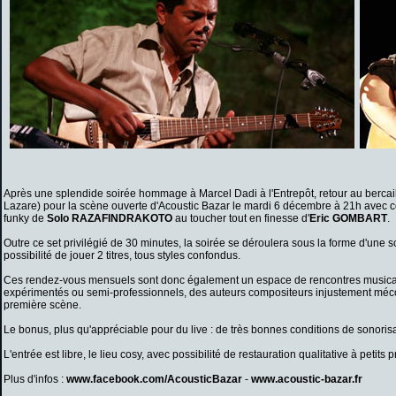
Après une splendide soirée hommage à Marcel Dadi à l'Entrepôt, retour au bercai
Lazare) pour la scène ouverte d'Acoustic Bazar le mardi 6 décembre à 21h avec co
funky de
Solo RAZAFINDRAKOTO
au toucher tout en finesse d'
Eric GOMBART
.
Outre ce set privilégié de 30 minutes, la soirée se déroulera sous la forme d'une 
possibilité de jouer 2 titres, tous styles confondus.
Ces rendez-vous mensuels sont donc également un espace de rencontres musicale
expérimentés ou semi-professionnels, des auteurs compositeurs injustement mécon
première scène.
Le bonus, plus qu'appréciable pour du live : de très bonnes conditions de sonorisati
L'entrée est libre, le lieu cosy, avec possibilité de restauration qualitative à petits 
Plus d'infos :
www.facebook.com/AcousticBazar
-
www.acoustic-bazar.fr