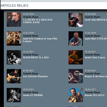
ARTICLES RELIES
25-01-2019
29-09-2018
Acoustic Bazar
Acoustic Bazar
C.LANCRY & le MEILHAC
invite Jimi DROUI
STRING BAND
11-05-2018
21-02-2018
Acoustic Bazar
Acoustic Bazar
reçoit Eric Gombart & Jean-Félix
reçoit Marc LONC
Lalanne
23-11-2017
31-10-2017
Acoustic Bazar
Acoustic Bazar
M.HAUMONT & J.ADA
Invite Chris Lancry
07-09-2017
01-06-2017
Acoustic Bazar
Acoustic Bazar
avec Sylvestre Planchais
Beauty & the Beast 
29-03-2017
28-02-2017
Acoustic Bazar
Acoustic Bazar
Justin ST PIERRE
Renato VELASCO