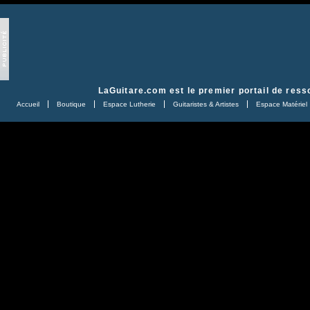
LaGuitare.com
est le premier portail de ress
Accueil
Boutique
Espace Lutherie
Guitaristes & Artistes
Espace Matériel