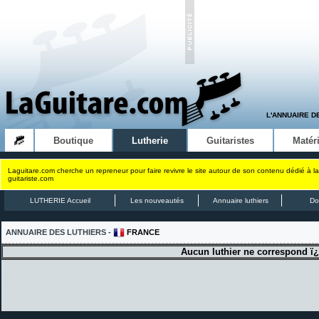
L'ANNUAIRE D
Boutique
Lutherie
Guitaristes
Matéri
Laguitare.com cherche un repreneur pour faire revivre le site autour de son contenu dédié à la
guitariste.com
LUTHERIE Accueil
Les nouveautés
Annuaire luthiers
Do
ANNUAIRE DES LUTHIERS -
FRANCE
Aucun luthier ne correspond ï