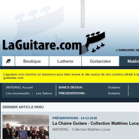
L'ANNUAIRE D
Boutique
Lutherie
Guitaristes
Matéri
Laguitare.com cherche un repreneur pour faire revivre le site autour de son contenu dédié à la
guitariste.com
MATERIEL Accueil
BANCS DESSAI :
Guitares
Les nouveautés
-
Les Salons
PRESENTATIONS :
Guitares
DERNIER ARTICLE PARU
PRÉSENTATIONS - 14-12-2016
La Chaine Guitare - Collection Matthieu Luca
MATERIEL - Collection Matthieu Lucas