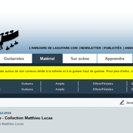
L'ANNUAIRE DE LAGUITARE.COM
NEWSLETTER
PUBLICITÉS
ANN
Guitaristes
Matériel
Sur scène
Apprendre
site autour de son contenu dédié à la lutherie et à la guitare haut de gamme. Pour plus d'infos, 
Guitares
Amplis
Effets/Pédales
S
:
Guitares
Amplis
Effets/Pédales
S
Jacq
12-2016
e - Collection Matthieu Lucas
n Matthieu Lucas