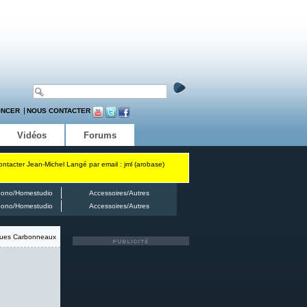
ONCER
NOUS CONTACTER
Vidéos
Forums
contacter Jean-Michel Langé par email : jml (arobase)
ono/Homestudio
Accessoires/Autres
ono/Homestudio
Accessoires/Autres
ues Carbonneaux