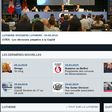
LUTHERIE DOSSIERS LUTHIERS - 05-09-2019
CITES - Les décisions adoptées à la Cop18
LES DERNIÈRES NOUVELLES
05-11-2019
19-03-2019
Gringo
Guitares au Beffroi
So long
Programme des concerts
de démonstrations
25-06-2019
19-02-2019
CITES
The Guitar Division
Cop18 Genève du 17 au
Une nouvelle association
28 auût
est née
LUTHERIE
» TOUT SUR LA LUTHERIE
GUIT