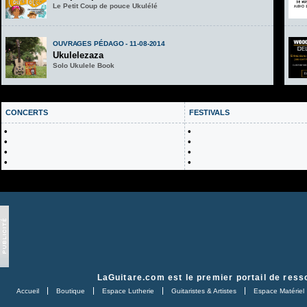
Le Petit Coup de pouce Ukulélé
OUVRAGES PÉDAGO - 11-08-2014
Ukulelezaza
Solo Ukulele Book
CONCERTS
FESTIVALS
•
•
•
•
•
•
•
•
LaGuitare.com
est le premier portail de ress
Accueil
Boutique
Espace Lutherie
Guitaristes & Artistes
Espace Matériel