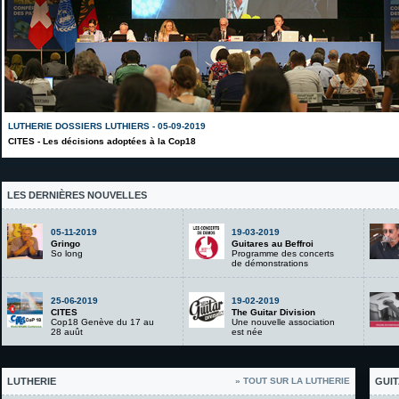
LUTHERIE DOSSIERS LUTHIERS - 05-09-2019
CITES - Les décisions adoptées à la Cop18
LES DERNIÈRES NOUVELLES
05-11-2019
19-03-2019
Gringo
Guitares au Beffroi
So long
Programme des concerts
de démonstrations
25-06-2019
19-02-2019
CITES
The Guitar Division
Cop18 Genève du 17 au
Une nouvelle association
28 auût
est née
LUTHERIE
» TOUT SUR LA LUTHERIE
GUIT