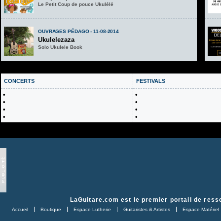
Le Petit Coup de pouce Ukulélé
OUVRAGES PÉDAGO - 11-08-2014
Ukulelezaza
Solo Ukulele Book
CONCERTS
FESTIVALS
•
•
•
•
•
•
•
•
LaGuitare.com
est le premier portail de ress
Accueil
Boutique
Espace Lutherie
Guitaristes & Artistes
Espace Matériel