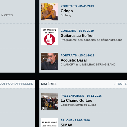
PORTRAITS - 05-11-2019
Gringo
 la CITES
So long
CONCERTS - 19-03-2019
Guitares au Beffroi
Programme des concerts de démonstrations
PORTRAITS - 25-01-2019
Acoustic Bazar
C.LANCRY & le MEILHAC STRING BAND
TOUT POUR APPRENDRE
MATÉRIEL
» TOUT S
PRÉSENTATIONS - 14-12-2016
La Chaine Guitare
Collection Matthieu Lucas
SALONS - 21-09-2016
SIMAV