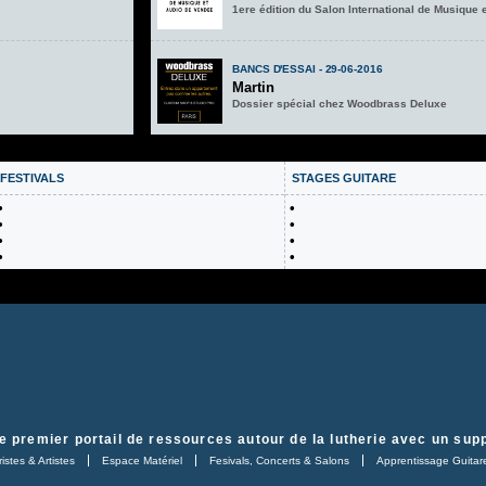
1ere édition du Salon International de Musique 
BANCS D'ESSAI - 29-06-2016
Martin
Dossier spécial chez Woodbrass Deluxe
FESTIVALS
STAGES GUITARE
•
•
•
•
•
•
•
•
e premier portail de ressources autour de la lutherie avec un supp
istes & Artistes
Espace Matériel
Fesivals, Concerts & Salons
Apprentissage Guitar