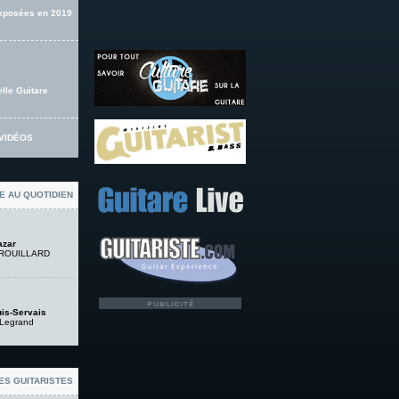
exposées en 2019
lle Guitare
VIDÉOS
E AU QUOTIDIEN
azar
 DROUILLARD
is-Servais
 Legrand
ES GUITARISTES