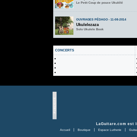
Le Petit Coup de pouce Ukulélé
OUVRAGES PÉDAGO - 11-08-2014
Ukulelezaza
Solo Ukulele Book
CONCERTS
•
•
•
•
LaGuitare.com
est l
Accueil
Boutique
Espace Lutherie
Guitar