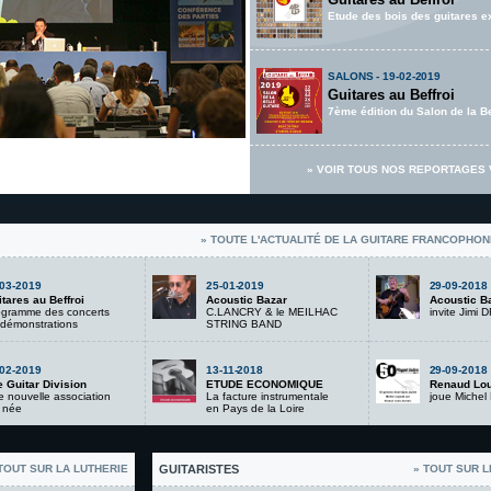
Etude des bois des guitares 
SALONS - 19-02-2019
Guitares au Beffroi
7ème édition du Salon de la Be
» VOIR TOUS NOS REPORTAGES 
» TOUTE L'ACTUALITÉ DE LA GUITARE FRANCOPHON
-03-2019
25-01-2019
29-09-2018
tares au Beffroi
Acoustic Bazar
Acoustic B
ogramme des concerts
C.LANCRY & le MEILHAC
invite Jimi
démonstrations
STRING BAND
-02-2019
13-11-2018
29-09-2018
 Guitar Division
ETUDE ECONOMIQUE
Renaud Lou
 nouvelle association
La facture instrumentale
joue Michel
 née
en Pays de la Loire
TOUT SUR LA LUTHERIE
GUITARISTES
» TOUT SUR L