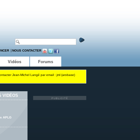
ONCER
NOUS CONTACTER
Vidéos
Forums
contacter Jean-Michel Langé par email : jml (arobase)
 VIDÉOS
ers APLG