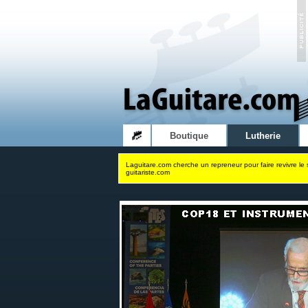
Boutique
Lutherie
Laguitare.com cherche un repreneur pour faire revivre le 
guitariste.com