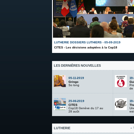
LUTHERIE DOSSIERS LUTHIERS - 05-09-2019
CITES - Les décisions adoptées à la Cop18
LES DERNIÈRES NOUVELLES
05-11-2019
19
Gringo
Gui
So long
Pr
de 
25-06-2019
19
CITES
The
Cop18 Genève du 17 au
Une
28 auût
est
LUTHERIE
» 