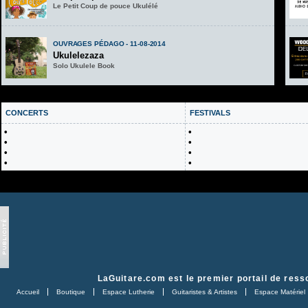
Le Petit Coup de pouce Ukulélé
OUVRAGES PÉDAGO - 11-08-2014
Ukulelezaza
Solo Ukulele Book
CONCERTS
FESTIVALS
•
•
•
•
•
•
•
•
LaGuitare.com
est le premier portail de ress
Accueil
Boutique
Espace Lutherie
Guitaristes & Artistes
Espace Matériel