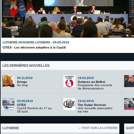
LUTHERIE DOSSIERS LUTHIERS - 05-09-2019
CITES - Les décisions adoptées à la Cop18
LES DERNIÈRES NOUVELLES
05-11-2019
19-03-2019
Gringo
Guitares au Beffroi
So long
Programme des concerts
de démonstrations
25-06-2019
19-02-2019
CITES
The Guitar Division
Cop18 Genève du 17 au
Une nouvelle association
28 auût
est née
LUTHERIE
» TOUT SUR LA LUTHERIE
GUIT